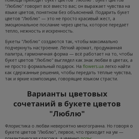
"Люблю" говорит всё вместо вас; он выражает чувства на
языке цветов, понятном без объяснений. Подарить букет
цветов "Люблю" — это не просто красивый жест, а
эмоциональное послание через цветы, которое передаёт
тепло, нежность и искренность.
Букеты "Люблю" создаются так, чтобы максимально
подчеркнуть настроение. Лёгкий аромат, продуманная
палитра, гармоничная форма — всё работает на то, чтобы
букет цветов "Люблю" выглядел как знак любви в цветах, а
не просто формальный подарок. На
flowers.ua
легко найти
как сдержанные решения, чтобы передать тёплые чувства,
так и яркие композиции, говорящие языком страсти.
Варианты цветовых
сочетаний в букете цветов
"Люблю"
Флористика о любви невероятно многогранна. Но говоря о
букете цветов "Люблю", первое, что приходит на ум —
романтическая классика, а именно
розы
: