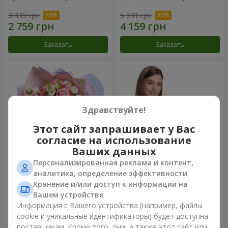
3 449 грн
5 941 грн
Заказать
Заказать
Здравствуйте!
Этот сайт запрашивает у Вас
согласие на использование
Ваших данных
Персонализированная реклама и контент,
Букет "Сказка моей жизни"
Корзина "Ангелочек"
аналитика, определение эффективности
Хранение и/или доступ к информации на
2 332 грн
1 999 грн
Вашем устройстве
Информация с Вашего устройства (например, файлы
cookie и уникальные идентификаторы) будет доступна
Заказать
Заказать
поставщикам. Кроме того, они, а также этот сайт или