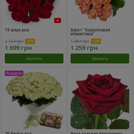
19 алых роз
Букет "Коралловая
романтика"
2 124 грн
1 481 грн
Заказать
Заказать
75 белых роз
Роза красная (поштучно)