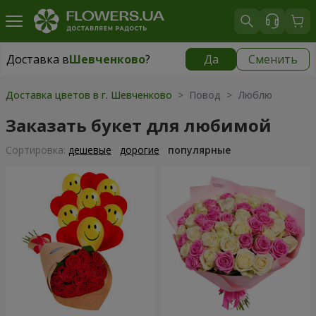
Доставка в
Шевченково
?
Да
Сменить
Доставка в
Шевченково
|
бесплатно
Доставка цветов в г. Шевченково
> Повод > Люблю
Заказать букет для любимой
Cортировка:
дешевые
дорогие
популярные