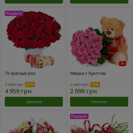
75 красных роз
Мишка с букетом
7 084 грн
2 469 грн
Заказать
Заказать