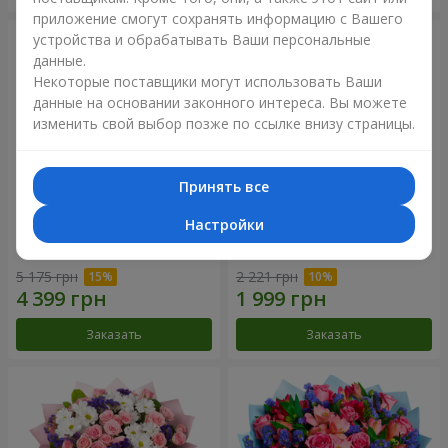
приложение смогут сохранять информацию с Вашего
устройства и обрабатывать Ваши персональные
данные.
Некоторые поставщики могут использовать Ваши
данные на основании законного интереса. Вы можете
изменить свой выбор позже по ссылке внизу страницы.
Принять все
Настройки
51 белая хризантема
Романтический букет
"Очарование"
5 175 грн
2 221 грн
Заказать
Заказать