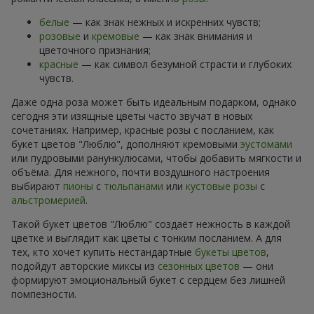
белые
— как знак нежных и искренних чувств;
розовые
и
кремовые
— как знак внимания и
цветочного признания;
красные
— как символ безумной страсти и глубоких
чувств.
Даже одна роза может быть идеальным подарком, однако
сегодня эти изящные цветы часто звучат в новых
сочетаниях. Например, красные розы с посланием, как
букет цветов "Люблю", дополняют кремовыми
эустомами
или пудровыми ранункулюсами, чтобы добавить мягкости и
объёма. Для нежного, почти воздушного настроения
выбирают
пионы
с
тюльпанами
или
кустовые розы
с
альстромерией
.
Такой букет цветов "Люблю" создаёт нежность в каждой
цветке и выглядит как цветы с тонким посланием. А для
тех, кто хочет купить нестандартные
букеты цветов
,
подойдут авторские миксы из
сезонных цветов
— они
формируют эмоциональный букет с сердцем без лишней
помпезности.