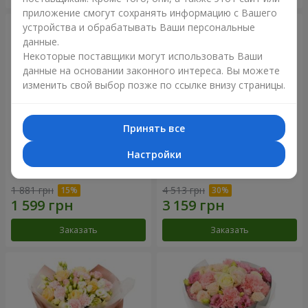
приложение смогут сохранять информацию с Вашего
устройства и обрабатывать Ваши персональные
данные.
Некоторые поставщики могут использовать Ваши
данные на основании законного интереса. Вы можете
изменить свой выбор позже по ссылке внизу страницы.
Принять все
Настройки
Букет "Дзинтарс"
Букет "Your Smile"
1 881 грн
4 513 грн
Заказать
Заказать