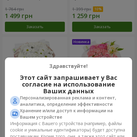
1 764 грн
1 399 грн
Заказать
Заказать
Здравствуйте!
Этот сайт запрашивает у Вас
согласие на использование
Ваших данных
Персонализированная реклама и контент,
Букет "White happiness"
Букет "Розовый зефир"
аналитика, определение эффективности
Хранение и/или доступ к информации на
999 грн
1 364 грн
Вашем устройстве
Информация с Вашего устройства (например, файлы
cookie и уникальные идентификаторы) будет доступна
Заказать
Заказать
поставщикам. Кроме того, они, а также этот сайт или