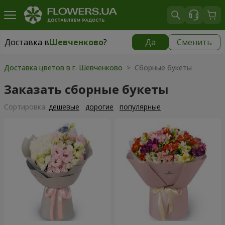
Доставка в
Шевченково
?
Да
Сменить
Доставка в
Шевченково
|
бесплатно
Доставка цветов в г. Шевченково
> Сборные букеты
Заказать сборные букеты
Cортировка:
дешевые
дорогие
популярные