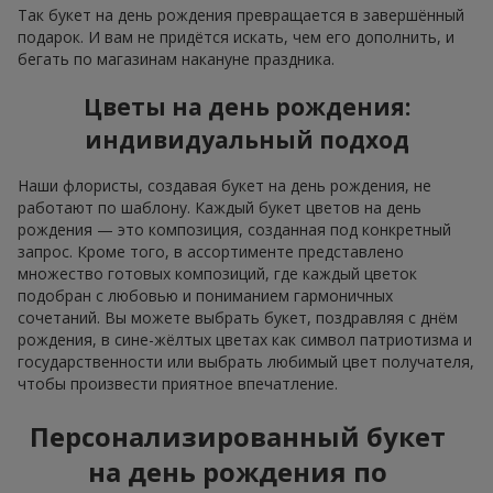
флористике дней рождения
Флористика постоянно развивается, поэтому актуальный
букет на день рождения с каждым годом приобретает
новый облик. Сейчас в тренде натуральность и
минимализм. Кроме того, формируя букет на день
рождения, всё чаще обращают внимание на сезонность:
весенние цветы с днём рождения ассоциируются с
весенней свежестью, лёгкостью и обновлением; в
таких композициях идеально играют
пионы
,
тюльпаны
необычных сортов и гиацинты; для подарка
с днём рождения весенние цветы упаковываются в
минималистичный крафт или просто перевязываются
лентой;
летом на первый план как букет на день рождения
выходят популярные пышные, сочные композиции из
подсолнухов
, декоративных
ромашек
и других
сезонных цветов
; в оформлении актуальна
асимметрия в оригинальной упаковке из мешковины
или цветы на день рождения в корзине;