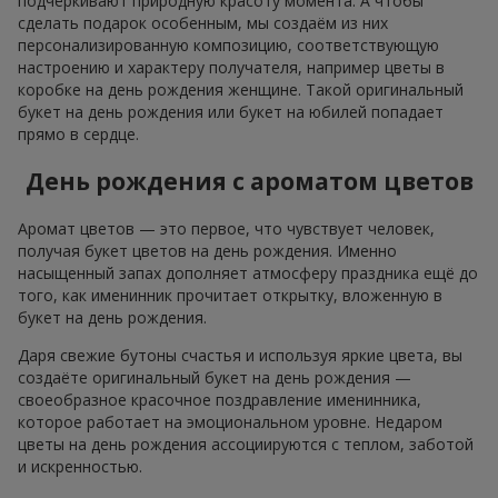
Наши достижения
Доставка цветов года в Украине
«Выбор страны»
2026 год
Лучший цветочный магазин
«Ukrainian Business Award»
2026 год
Доставка цветов года в Украине
«Выбор страны»
2025 год
Сервис доставки цветов
«Ukrainian Choice»
2025 год