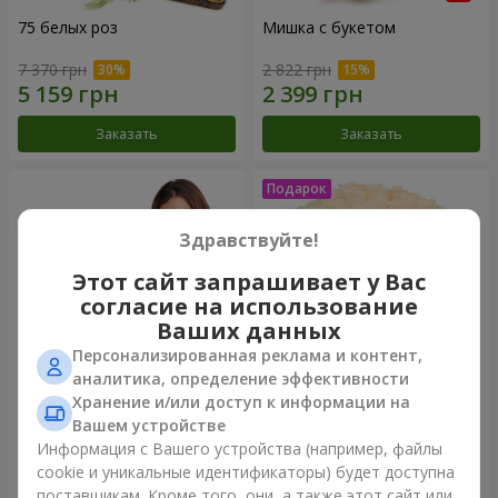
75 белых роз
Мишка с букетом
7 370 грн
2 822 грн
Заказать
Заказать
Здравствуйте!
Этот сайт запрашивает у Вас
согласие на использование
Ваших данных
Персонализированная реклама и контент,
аналитика, определение эффективности
Хранение и/или доступ к информации на
151 красная роза
Букет "Очей очарованье"
Вашем устройстве
Информация с Вашего устройства (например, файлы
15 744 грн
4 074 грн
cookie и уникальные идентификаторы) будет доступна
поставщикам. Кроме того, они, а также этот сайт или