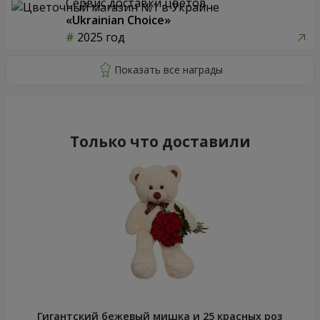
51 белая роза
Микс "Планета роз" из 51
кустовой розы
5 229 грн
6 587 грн
Заказать
Заказать