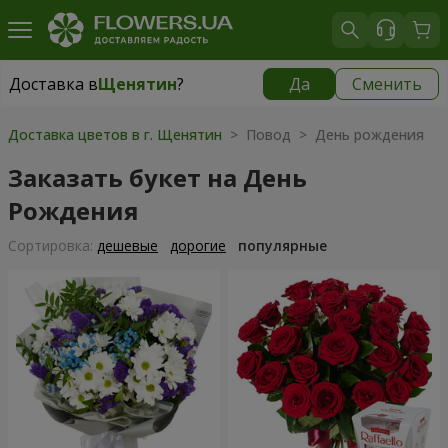
Доставка в
Щенятин
?
Да
Сменить
Доставка в
Щенятин
|
1300 грн
Доставка цветов в г. Щенятин
> Повод > День рождения
Заказать букет на День
Рождения
Cортировка:
дешевые
дорогие
популярные