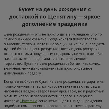
Удиви любимую!
11 красных роз
8 513 грн
1 293 грн
Заказать
Заказать