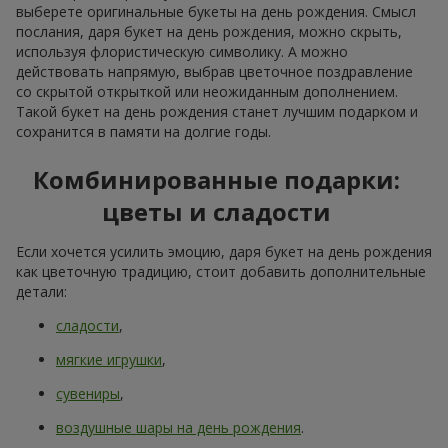
самое значимое событие, когда хочется почувствовать
внимание, тепло и настоящие эмоции. И, конечно, получить
лучший букет на день рождения. Цветы в день рождения
остаются самым популярным подарком уже много лет. Без
них невозможно представить настоящее личное
торжество. Букет на день рождения работает как символ
внимания, нежный комплимент или просто красивое
дополнение к подарку.
Когда вы выбираете букет на день рождения, вы дарите не
только нежные лепестки, которые захватывают взгляд и
наполняют воздух невероятным ароматом, но и радостный
момент, который запоминается надолго. На сервисе
доставки
Flowers.ua
легко купить цветы на день рождения,
подобрав композицию, которая соответствует характеру
именинника, формату события и даже настроению. В
ассортименте представлены разнообразные цветы ярких
оттенков, способные превратить обычный букет на день
рождения в ароматный подарок, который подчеркнёт
торжественный момент.
Сезонные тренды во