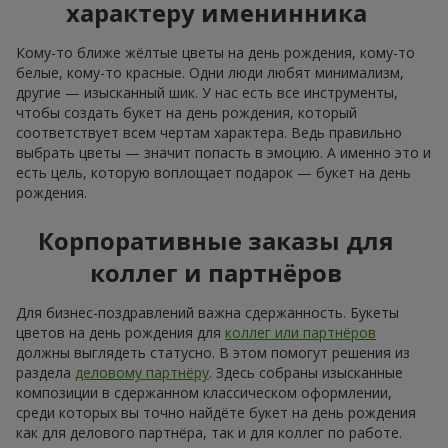
в качестве подарка с днём рождения осенние цветы
должны выглядеть тепло и аккуратно; здесь подойдёт
букет на день рождения женщине из
хризантем
, калл
и, конечно,
роз
; декоративные акценты добавят
изысканности и завершённости праздничной
композиции;
зимой актуальна сдержанная изысканная флористика,
поздравить с днём рождения белыми цветами —
отличная идея; белые
розы
,
эустомы
, амариллис
подчеркнут холодное зимнее настроение; а
добавление хвойных веточек и эвкалипта в букет на
день рождения завершит образ.
Сезонные цветы, добавленные в букет на день рождения,
подчёркивают природную красоту момента. А чтобы
сделать подарок особенным, мы создаём из них
персонализированную композицию, соответствующую
настроению и характеру получателя, например цветы в
коробке на день рождения женщине. Такой оригинальный
букет на день рождения или букет на юбилей попадает
прямо в сердце.