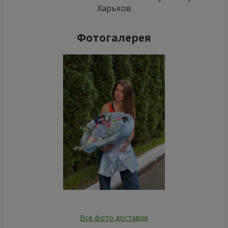
19 алых роз
51 разноцветная роза
2 199 грн
4 922 грн
Заказать
Заказать
1000 роз!
Букет «Ты – моя Вселенная»