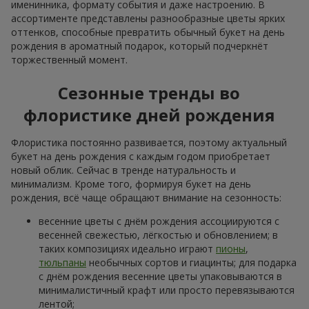
Корзина альстромерий
5 красных роз
"Акварель"
3 528 грн
1 128 грн
Заказать
Заказать
101 красная и белая роза
101 разноцветная роза
6 554 грн
8 860 грн