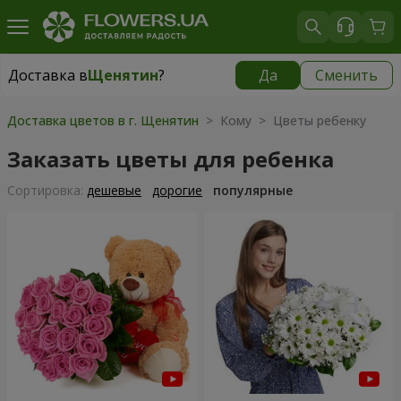
Доставка в
Щенятин
?
Да
Сменить
Доставка в
Щенятин
|
1300 грн
Доставка цветов в г. Щенятин
> Кому > Цветы ребенку
Заказать цветы для ребенка
Cортировка:
дешевые
дорогие
популярные