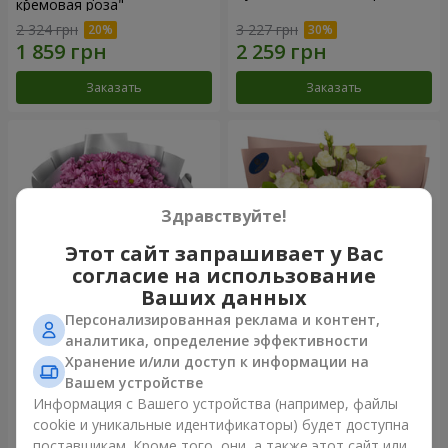
кремовая роза"
2 324 грн
3 227 грн
Заказать
Заказать
Здравствуйте!
Этот сайт запрашивает у Вас
согласие на использование
Ваших данных
Персонализированная реклама и контент,
Букет "Твои хризантемы"
Букет "Панна Котта"
аналитика, определение эффективности
Хранение и/или доступ к информации на
1 646 грн
2 199 грн
Вашем устройстве
Информация с Вашего устройства (например, файлы
cookie и уникальные идентификаторы) будет доступна
Заказать
Заказать
поставщикам. Кроме того, они, а также этот сайт или