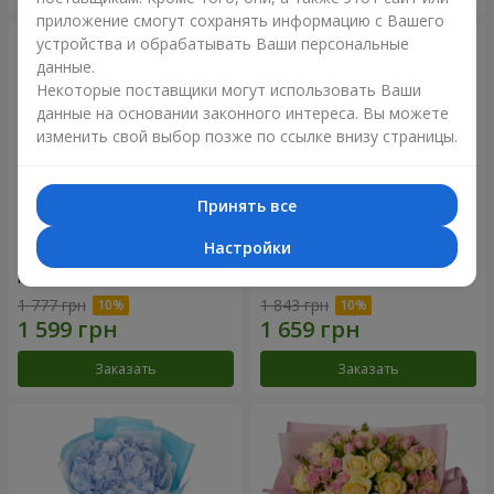
приложение смогут сохранять информацию с Вашего
устройства и обрабатывать Ваши персональные
данные.
Некоторые поставщики могут использовать Ваши
данные на основании законного интереса. Вы можете
изменить свой выбор позже по ссылке внизу страницы.
Принять все
Настройки
Композиция "Нежное
Букет "Розовый вкус
прикосновение"
ванили"
1 777 грн
1 843 грн
Заказать
Заказать