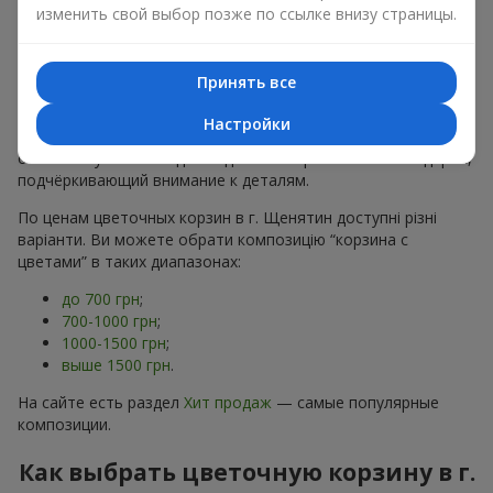
хризантем
в строгих формах;
изменить свой выбор позже по ссылке внизу страницы.
Романтические варианты
— корзины в пастельных
тонах, пионы,
гипсофила
;
Минималистичные решения
— натуральные формы,
Принять все
акцент на цвет или текстуру.
Настройки
Есть также
VIP-композиции
— роскошные корзины для
особых случаев. Каждое изделие — оригинальный подарок,
подчёркивающий внимание к деталям.
По ценам цветочных корзин в г. Щенятин доступні різні
варіанти. Ви можете обрати композицію “корзина с
цветами” в таких диапазонах:
до 700 грн
;
700-1000 грн
;
1000-1500 грн
;
выше 1500 грн
.
На сайте есть раздел
Хит продаж
— самые популярные
композиции.
Как выбрать цветочную корзину в г.