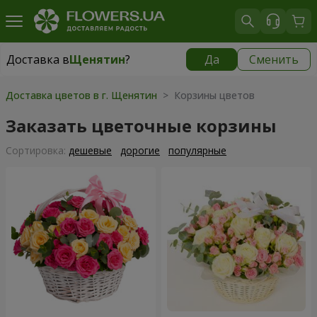
Доставка в
Щенятин
?
Да
Сменить
Доставка в
Щенятин
|
1300 грн
Доставка цветов в г. Щенятин
> Корзины цветов
Заказать цветочные корзины
Cортировка:
дешевые
дорогие
популярные