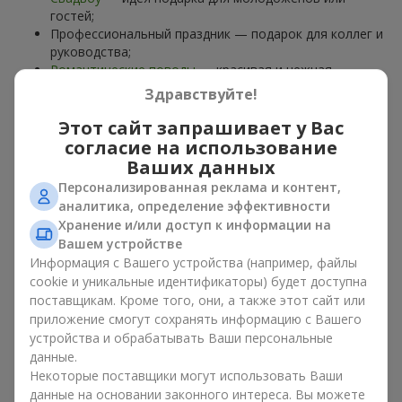
гостей;
Профессиональный праздник — подарок для коллег и
руководства;
Романтические поводы
— красивая и нежная
композиция;
Здравствуйте!
Корпоративные события
— подарок деловому
партнёру.
Этот сайт запрашивает у Вас
согласие на использование
Цветочная корзина — универсальный подарок для любого
Ваших данных
возраста. Стильные ручные композиции позволяют
Персонализированная реклама и контент,
передать любые эмоции: благодарность, восхищение,
аналитика, определение эффективности
поддержку,
любовь
.
Хранение и/или доступ к информации на
Вашем устройстве
Виды цветочных корзин в г.
Информация с Вашего устройства (например, файлы
Щенятин: классика,
cookie и уникальные идентификаторы) будет доступна
поставщикам. Кроме того, они, а также этот сайт или
романтика, минимализм
приложение смогут сохранять информацию с Вашего
устройства и обрабатывать Ваши персональные
Ассортимент цветочных корзин на
flowers.ua
включает
данные.
варианты на любой вкус:
Некоторые поставщики могут использовать Ваши
Классические композиции
— сочетания
роз
, лилий,
данные на основании законного интереса. Вы можете