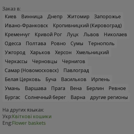
Заказ в:
Киев
Винница
Днепр
Житомир
Запорожье
Ивано-Франковск
Кропивницкий (Кировоград)
Кременчуг
Кривой Рог
Луцк
Львов
Николаев
Одесса
Полтава
Ровно
Сумы
Тернополь
Ужгород
Харьков
Херсон
Хмельницкий
Черкассы
Черновцы
Чернигов
Самар (Новомосковск)
Павлоград
Белая Церковь
Буча
Васильков
Ирпень
Умань
Варшава
Прага
Вена
Берлин
Ревное
Бургас
Солнечный берег
Варна
другие регионы
На других языках:
Укр:
Квіткові кошики
Eng:
Flower baskets