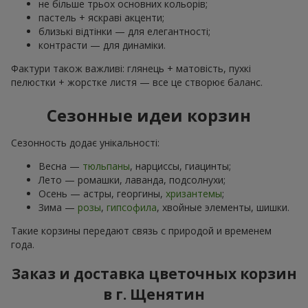
не більше трьох основних кольорів;
пастель + яскраві акценти;
близькі відтінки — для елегантності;
контрасти — для динаміки.
Фактури також важливі: глянець + матовість, пухкі
пелюстки + жорстке листя — все це створює баланс.
Сезонные идеи корзин
Сезонность додає унікальності:
Весна —
тюльпаны
, нарциссы, гиацинты;
Лето — ромашки, лаванда, подсолнухи;
Осень — астры, георгины,
хризантемы
;
Зима —
розы
,
гипсофила
, хвойные элементы, шишки.
Такие корзины передают связь с природой и временем
года.
Заказ и доставка цветочных корзин
в г. Щенятин