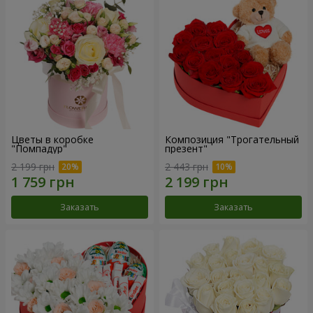
Цветы в коробке
Композиция "Трогательный
"Помпадур"
презент"
2 199 грн
2 443 грн
Заказать
Заказать