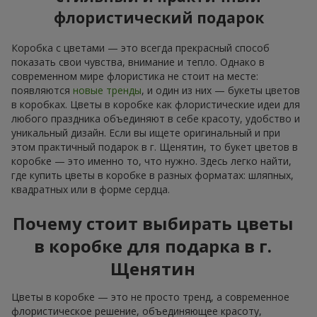
флористический подарок
Коробка с цветами — это всегда прекрасный способ
показать свои чувства, внимание и тепло. Однако в
современном мире флористика не стоит на месте:
появляются
новые тренды
, и один из них — букеты цветов
в коробках. Цветы в коробке как флористические идеи для
любого праздника объединяют в себе красоту, удобство и
уникальный дизайн. Если вы ищете оригинальный и при
этом практичный подарок в г. Щенятин, то букет цветов в
коробке — это именно то, что нужно. Здесь легко найти,
где купить цветы в коробке в разных форматах: шляпных,
квадратных или в форме сердца.
Почему стоит выбирать цветы
в коробке для подарка в г.
Щенятин
Цветы в коробке — это не просто тренд, а современное
флористическое решение, объединяющее красоту,