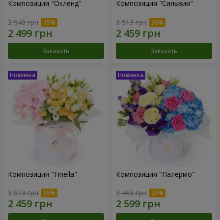
Композиция "Окленд"
Композиция "Сильвия"
2 940 грн
3 513 грн
Заказать
Заказать
Композиция "Finella"
Композиция "Палермо"
3 513 грн
3 465 грн