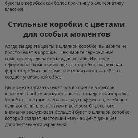
букеты в коробках как более практичную альтернативу
классике.
Стильные коробки с цветами
для особых моментов
Когда вы дарите цветы в шляпной коробке, вы дарите не
просто букет в коробке — вы дарите гармоничную
композицию, где важна каждая деталь. Изящное
оформление композиции цветы в коробке, правильная
форма коробки с цветами, цветовая гамма — всё это
создаёт уникальный образ.
Вы можете заказать букет роз в коробке в круглой
шляпной коробке или купить цветы в квадратной коробке.
Коробка с цветами всегда выглядит эффектно, особенно
если дополнить её лентами и декором. Отдельного
внимания заслуживает большой букет в шляпной коробке,
который создаёт настоящий «вау»-эффект даже без
дополнительного украшения.