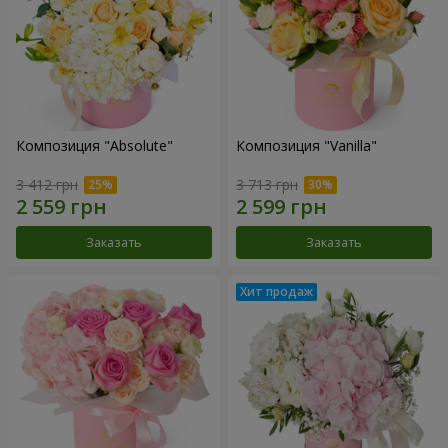
Композиция "Absolute"
Композиция "Vanilla"
3 412 грн
3 713 грн
Заказать
Заказать