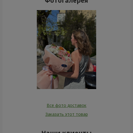
Фотогалерея
Все фото доставок
Заказать этот товар
Наши клиенты