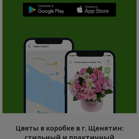
Цветы в коробке в г. Щенятин:
стильный и практичный