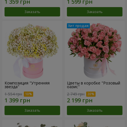
Заказать
Заказать
Композиция "Утренняя
Цветы в коробке "Розовый
звезда"
оазис"
1 554 грн
2 749 грн
Заказать
Заказать