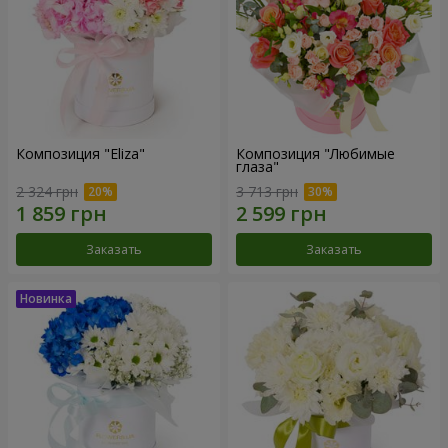
Композиция "Eliza"
Композиция "Любимые
глаза"
2 324 грн
3 713 грн
Заказать
Заказать