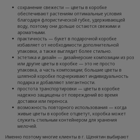
сохранение свежести — цветы в коробке
обеспечивают растениям оптимальные условия
благодаря флористической губке, удерживающей
воду, поэтому они дольше остаются свежими и
ароматными.
практичность — букет в подарочной коробке
избавляет от необходимости дополнительной
упаковки, а также выглядит более стильно.
эстетика и дизайн — дизайнерские композиции из роз
или другие цветы в коробке — это не просто
упаковка, а часть композиции; большие цветы в
шляпной коробке подчеркивают индивидуальность
подарка и добавляют элегантности.
простота транспортировки — цветы в коробке
надежно защищены от повреждений во время
доставки или переноса.
возможность повторного использования — когда
живые цветы в коробке отцветут, коробка может
служить стильным контейнером для хранения
мелочей.
Именно поэтому многие клиенты в г. Щенятин выбирают