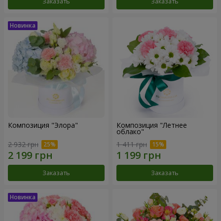
Заказать
Заказать
Композиция "Элора"
Композиция "Летнее
облако"
2 932 грн
1 411 грн
Заказать
Заказать