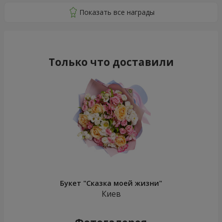
Только что доставили
Букет "Сказка моей жизни"
Киев