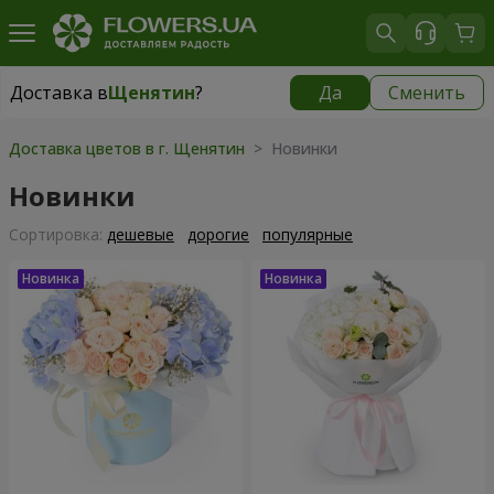
Доставка в
Щенятин
?
Да
Сменить
Доставка в
Щенятин
|
1300 грн
Доставка цветов в г. Щенятин
> Новинки
Новинки
Cортировка:
дешевые
дорогие
популярные