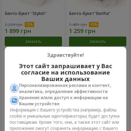
Бенто-букет "Stylish"
Бенто-букет"Bertha"
2 234 грн
1 481 грн
Заказать
Заказать
Здравствуйте!
Этот сайт запрашивает у Вас
согласие на использование
Ваших данных
Персонализированная реклама и контент,
аналитика, определение эффективности
Хранение и/или доступ к информации на
Вашем устройстве
Информация с Вашего устройства (например, файлы
Букет "Kamaliya"
Букет "Moon Dance"
cookie и уникальные идентификаторы) будет доступна
поставщикам. Кроме того, они, а также этот сайт или
3 332 грн
2 284 грн
приложение смогут сохранять информацию с Вашего