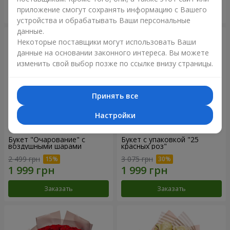
приложение смогут сохранять информацию с Вашего
Заказать
Заказать
устройства и обрабатывать Ваши персональные
данные.
Некоторые поставщики могут использовать Ваши
данные на основании законного интереса. Вы можете
изменить свой выбор позже по ссылке внизу страницы.
Принять все
Настройки
Букет "Очарование" с
Букет с упаковкой "25
воздушными шарами
красных роз"
2 499 грн
3 075 грн
Заказать
Заказать