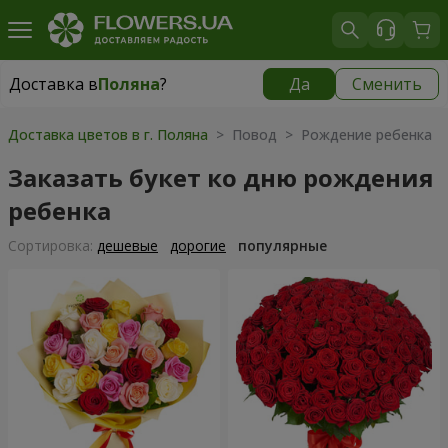
Доставка в
Поляна
?
Да
Сменить
Доставка в
Поляна
|
1059 грн
Доставка цветов в г. Поляна
> Повод > Рождение ребенка
Заказать букет ко дню рождения
ребенка
Cортировка:
дешевые
дорогие
популярные