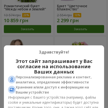
Романтический букет
Букет "Цветочное
"Между небом и землей!"
блаженство"
13 574 грн
2 554 грн
Заказать
Заказать
Здравствуйте!
Этот сайт запрашивает у Вас
согласие на использование
Ваших данных
Персонализированная реклама и контент,
аналитика, определение эффективности
Хранение и/или доступ к информации на
Букет "Королеве сердца"
Микс "Планета роз" из 51
Вашем устройстве
кустовой розы
Информация с Вашего устройства (например, файлы
2 621 грн
6 469 грн
cookie и уникальные идентификаторы) будет доступна
поставщикам. Кроме того, они, а также этот сайт или