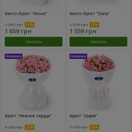
Бенто-букет "Леона"
Бенто-букет "Daria"
1 843 грн
1 834 грн
Заказать
Заказать
Букет "Нежное сердце"
Букет "Шарм"
3 065 грн
1 999 грн