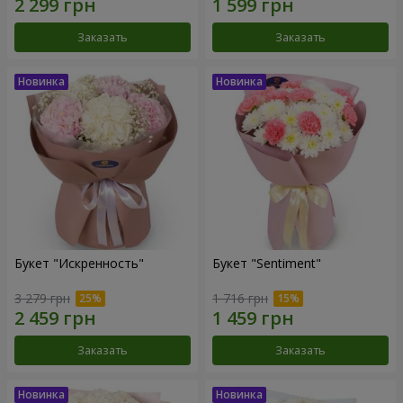
Заказать
Заказать
Букет "Искренность"
Букет "Sentiment"
3 279 грн
1 716 грн
Заказать
Заказать