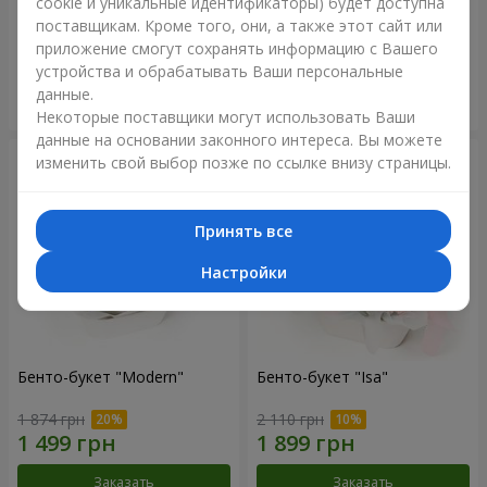
cookie и уникальные идентификаторы) будет доступна
поставщикам. Кроме того, они, а также этот сайт или
3 465 грн
1 599 грн
приложение смогут сохранять информацию с Вашего
устройства и обрабатывать Ваши персональные
данные.
Заказать
Заказать
Некоторые поставщики могут использовать Ваши
данные на основании законного интереса. Вы можете
изменить свой выбор позже по ссылке внизу страницы.
Принять все
Настройки
Бенто-букет "Modern"
Бенто-букет "Isa"
1 874 грн
2 110 грн
Заказать
Заказать