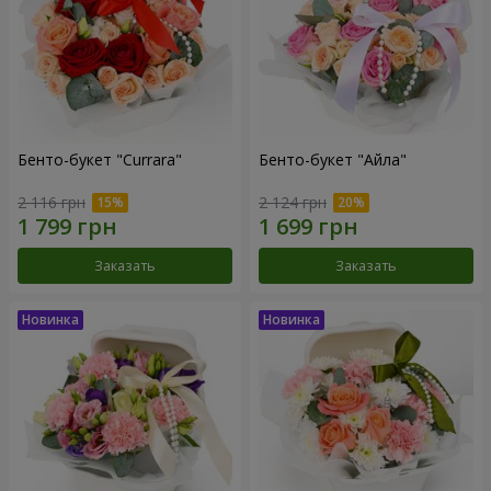
Бенто-букет "Currara"
Бенто-букет "Айла"
2 116 грн
2 124 грн
Заказать
Заказать