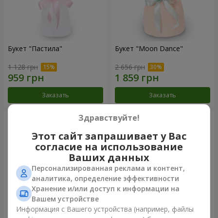
Букет "Пастила"
Букет "Moon Dance"
1 128 грн
2 656 грн
Заказать
Заказать
Здравствуйте!
Этот сайт запрашивает у Вас
согласие на использование
Ваших данных
Персонализированная реклама и контент,
аналитика, определение эффективности
Хранение и/или доступ к информации на
Вашем устройстве
Информация с Вашего устройства (например, файлы
Букет "Kamaliya"
Бенто-букет"Bertha"