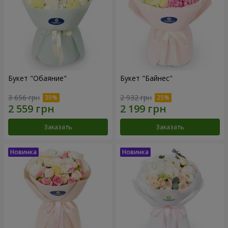
Букет "Обаяние"
Букет "Байнес"
3 656 грн
2 932 грн
Заказать
Заказать