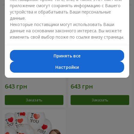
приложение смогут сохранять информацию с Вашего
устройства и обрабатывать Ваши персональные
данные.
Некоторые поставщики могут использовать Ваши
данные на основании законного интереса. Вы можете
изменить свой выбор позже по ссылке внизу страницы.
Принять все
Настройки
Коллекция шариков
Коллекция шариков "I love
"Люблю" - 5 шариков
U" - 5 шариков
Заказать
Заказать