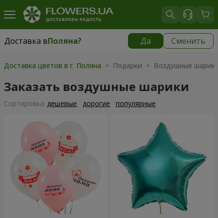
Доставка в
Поляна
?
Да
Сменить
Доставка в
Поляна
|
1059 грн
Доставка цветов в г. Поляна
> Подарки > Воздушные шарик
Заказать воздушные шарики
Cортировка:
дешевые
дорогие
популярные