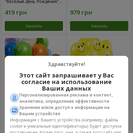
"Веселый День Рождения" -
3 шарика
Заказать
Заказать
Здравствуйте!
Этот сайт запрашивает у Вас
согласие на использование
Ваших данных
Персонализированная реклама и контент,
Коллекция шариков "День
Коллекция шариков
аналитика, определение эффективности
рождения" (с Тедди)
"Смайлики" - 5 шариков
Хранение и/или доступ к информации на
Вашем устройстве
Информация с Вашего устройства (например, файлы
cookie и уникальные идентификаторы) будет доступна
Заказать
Заказать
поставщикам. Кроме того, они, а также этот сайт или