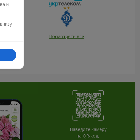
ва и
и
 внизу
Посмотреть все
Наведите камеру
на QR-код,