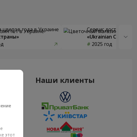
 цветов года в Украине
Сервис доставки цв
страны»
«Ukrainian Choice»
од
2025 год
Наши клиенты
а
ление
ые
же этот