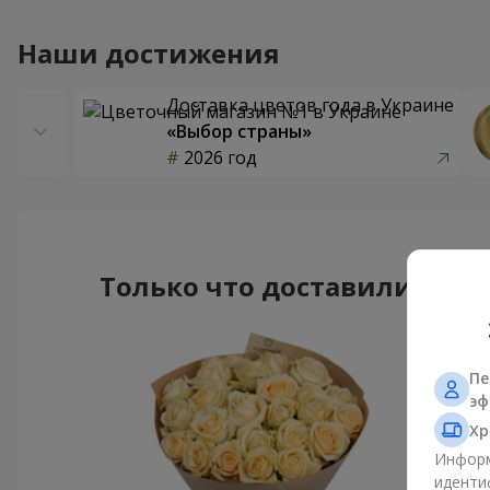
Наши достижения
Доставка цветов года в Украине
«Выбор страны»
2026 год
Только что доставили
Пе
эф
Хр
Информ
иденти