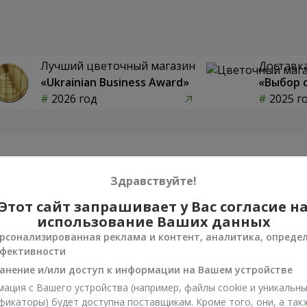
Лучший цветочный магазин
Доставка
«Ukrainian Business Award»
«Выбор 
2026 год
2025 г
Фотогалерея
Здравствуйте!
Этот сайт запрашивает у Вас согласие н
использование Ваших данных
рсонализированная реклама и контент, аналитика, опреде
фективности
анение и/или доступ к информации на Вашем устройстве
ация с Вашего устройства (например, файлы cookie и уникальн
фикаторы) будет доступна поставщикам. Кроме того, они, а так