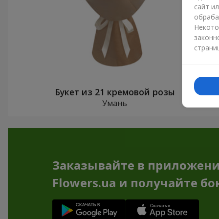
сайт и
обраба
Некото
законн
страни
Букет из 21 кремовой розы
Умань
Заказывайте в приложен
Flowers.ua и получайте бо