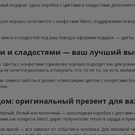
ный подарок: здесь коробка с цветами и сладостями дополняет
ерии
хорошо сочетаются с конфетами Merci, поддерживая нежну
 микса и сладостей под ваш повод и оформим подарок — цветы
ми и сладостями — ваш лучший вы
. Цветы с конфетами одинаково хорошо подходят как для роман
 не хочется рисковать и покупать что-то не то, но есть желани
ак символ заботы и делают композицию цветов с конфетами бол
чно.
дом: оригинальный презент для в
 Чёрный, белый или молочный — шоколадная коробка с цветами 
ими как конфеты Merci, дарят получателю тепло в сердце и при
ли яркой — всё зависит от события и человека. Для любимой ч