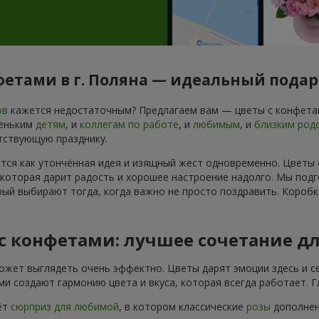
фетами в г. Поляна — идеальный пода
ов
кажется недостаточным? Предлагаем вам — цветы с конфетам
леньким
детям
, и
коллегам по работе
, и
любимым
, и
близким род
тствующую празднику.
ется как утончённая идея и изящный жест одновременно. Цветы
 которая дарит радость и хорошее настроение надолго. Мы подг
ый выбирают тогда, когда важно не просто поздравить. Коробк
 с конфетами: лучшее сочетание д
ожет выглядеть очень эффектно. Цветы дарят эмоции здесь и се
и создают гармонию цвета и вкуса, которая всегда работает. 
ёт
сюрприз для любимой
, в котором классические
розы
дополнены