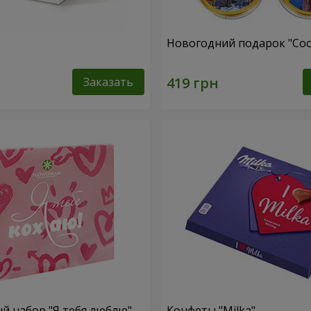
Новогодний подарок "Coo
Заказать
 набор "Я тебя люблю"
Конфеты "Milka"