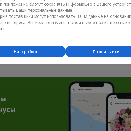
ли приложение смогут сохранять информацию с Вашего устройст
тывать Ваши персональные данные.
рые поставщики могут использовать Ваши данные на основани
ого интереса. Вы можете изменить свой выбор позже по ссылке
цы.
Все фото доставок
Настройки
Принять все
Заказать этот товар
ии
нусы