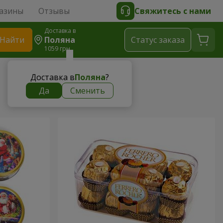
азины
Отзывы
Свяжитесь с нами
Доставка в
Найти
Поляна
Cтатус заказа
1059 грн
Доставка в
Поляна
?
Да
Сменить