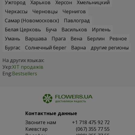
Ужгород
Харьков
Херсон
Хмельницкий
Черкассы
Черновцы
Чернигов
Самар (Новомосковск)
Павлоград
Белая Церковь
Буча
Васильков
Ирпень
Умань
Варшава
Прага
Вена
Берлин
Ревное
Бургас
Солнечный берег
Варна
другие регионы
На других языках:
Укр:
ХІТ продажів
Eng:
Bestsellers
Контактные данные
Звоните нам
+1 718 475 92 72
Киевстар
(067) 355 77 55