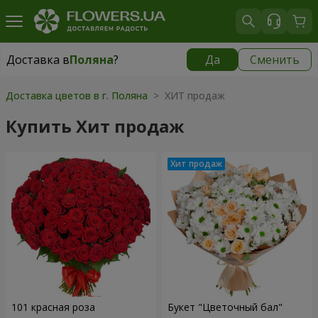
Доставка в
Поляна
?
Да
Сменить
Доставка в
Поляна
|
1059 грн
Доставка цветов в г. Поляна
> ХИТ продаж
Купить Хит продаж
101 красная роза
Букет "Цветочный бал"