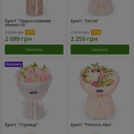
Букет "Прикосновение
Букет "Secret"
нежности"
2 624 грн
2 510 грн
Заказать
Заказать
Букет "Горлица"
Букет "Princess Aiko"