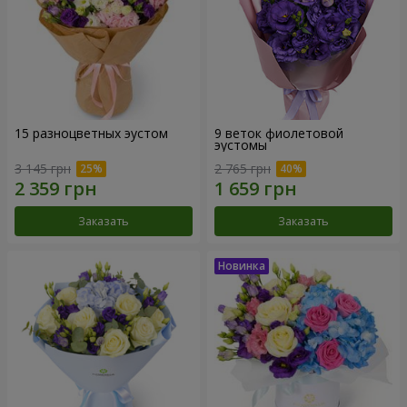
15 разноцветных эустом
9 веток фиолетовой
эустомы
3 145 грн
2 765 грн
Заказать
Заказать