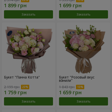
Заказать
Заказать
Букет "Панна Котта"
Букет "Розовый вкус
ванили"
2 199 грн
1 843 грн
Заказать
Заказать