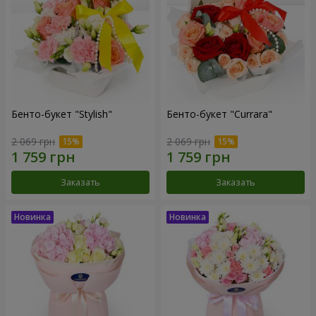
Бенто-букет "Stylish"
Бенто-букет "Currara"
2 069 грн
2 069 грн
Заказать
Заказать