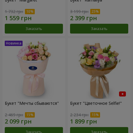
1 732 грн
3 199 грн
Заказать
Заказать
Букет "Мечты сбываются"
Букет "Цветочное Selfie!"
2 469 грн
2 234 грн
Заказать
Заказать