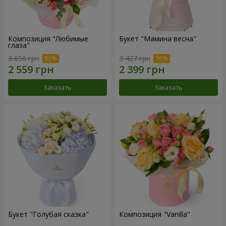
Композиция "Любимые
Букет "Мамина весна"
глаза"
3 656 грн
3 427 грн
Заказать
Заказать
Букет "Голубая сказка"
Композиция "Vanilla"