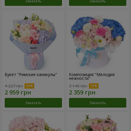
Заказать
Заказать
Букет "Римские каникулы"
Композиция "Мелодия
нежности"
4 227 грн
3 145 грн
Заказать
Заказать