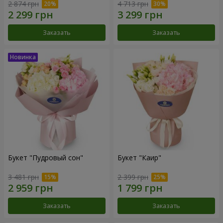
2 874 грн
4 713 грн
Заказать
Заказать
Букет "Пудровый сон"
Букет "Каир"
3 481 грн
2 399 грн
Заказать
Заказать