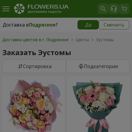
Доставка в
Подрясное
?
Да
Сменить
Доставка в
Подрясное
|
бесплатно
Доставка цветов в г. Подрясное
> Цветы > Эустомы
Заказать Эустомы
Cортировка
Подкатегории