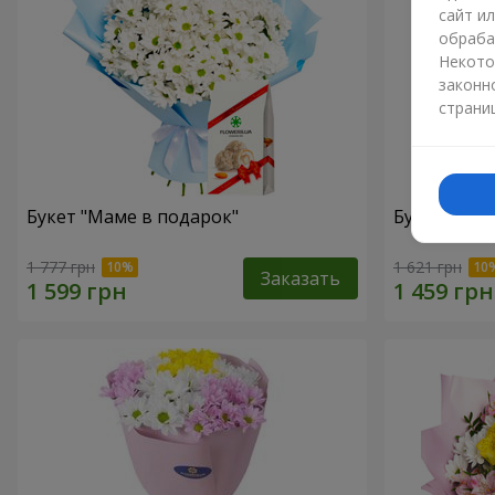
сайт и
обраба
Некото
законн
страни
Букет "Маме в подарок"
Букет "Сол
1 777 грн
1 621 грн
Заказать