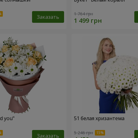
1 764 грн
Заказать
ed you"
51 белая хризантема
5 246 грн
Заказать