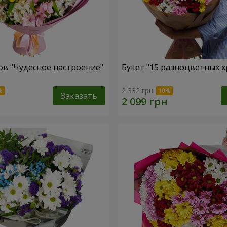
ов "Чудесное настроение"
Букет "15 разноцветных х
2 332 грн
Заказать