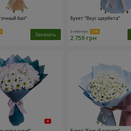
точный бал"
Букет "Вкус щербета"
3 449 грн
Заказать
ие солнышки!"
Букет "Белый коралл"