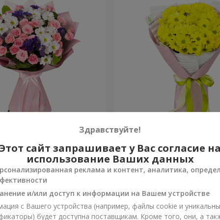
рекрасна!"
Букет "Солнечный лучик"
Здравствуйте!
Этот сайт запрашивает у Вас согласие н
1 293 грн
Заказать
использование Ваших данных
рсонализированная реклама и контент, аналитика, опреде
фективности
анение и/или доступ к информации на Вашем устройстве
ация с Вашего устройства (например, файлы cookie и уникальн
фикаторы) будет доступна поставщикам. Кроме того, они, а так