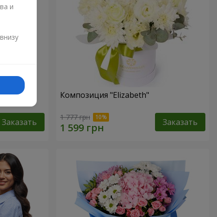
ва и
и
 внизу
хризантем
Композиция "Elizabeth"
1 777 грн
Заказать
Заказать