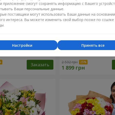
ли приложение смогут сохранять информацию с Вашего устройст
тывать Ваши персональные данные.
рые поставщики могут использовать Ваши данные на основани
ого интереса. Вы можете изменить свой выбор позже по ссылке
цы.
Настройки
Принять все
нышко моё"
Букет "Безе" из 15 белых 
2 532 грн
Заказать