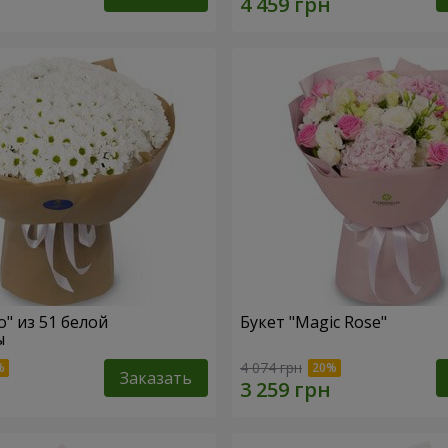
o" из 51 белой
Букет "Magic Rose"
ы
4 074 грн
Заказать