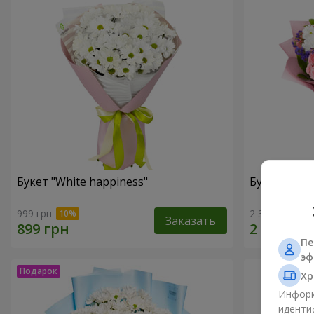
Букет "White happiness"
Букет "Ты п
999 грн
2 399 грн
Заказать
Пе
эф
Хр
Информ
иденти