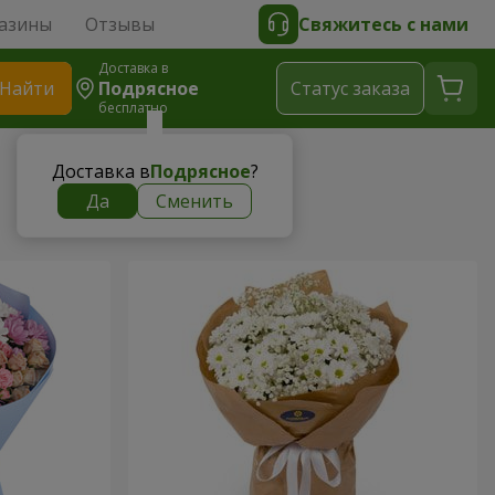
азины
Отзывы
Свяжитесь с нами
Доставка в
Найти
Подрясное
Cтатус заказа
бесплатно
Доставка в
Подрясное
?
Да
Сменить