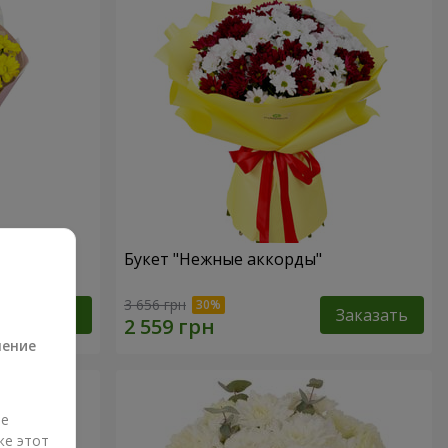
Букет "Нежные аккорды"
а
3 656 грн
Заказать
Заказать
ление
ые
же этот