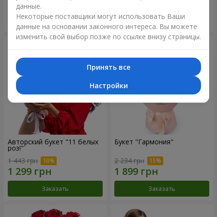
данные.
Некоторые поставщики могут использовать Ваши
Заказать
Заказать
данные на основании законного интереса. Вы можете
изменить свой выбор позже по ссылке внизу страницы.
Принять все
Настройки
Авторский букет "11 белых
Букет "Гармония"
роз!"
1 443 грн
2 234 грн
Заказать
Заказать