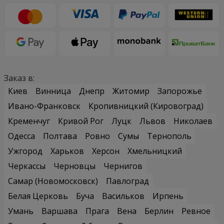
Заказ в:
Киев
Винница
Днепр
Житомир
Запорожье
Ивано-Франковск
Кропивницкий (Кировоград)
Кременчуг
Кривой Рог
Луцк
Львов
Николаев
Одесса
Полтава
Ровно
Сумы
Тернополь
Ужгород
Харьков
Херсон
Хмельницкий
Черкассы
Черновцы
Чернигов
Самар (Новомосковск)
Павлоград
Белая Церковь
Буча
Васильков
Ирпень
Умань
Варшава
Прага
Вена
Берлин
Ревное