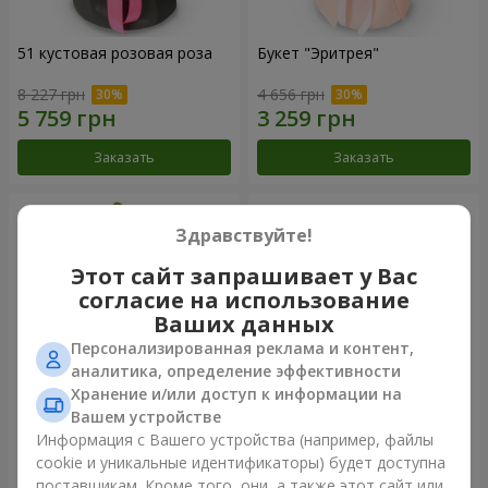
51 кустовая розовая роза
Букет "Эритрея"
8 227 грн
4 656 грн
Заказать
Заказать
Здравствуйте!
Этот сайт запрашивает у Вас
согласие на использование
Ваших данных
Персонализированная реклама и контент,
аналитика, определение эффективности
Хранение и/или доступ к информации на
Вашем устройстве
Букет "Nude Perfume"
Букет "Розовая нежность"
Информация с Вашего устройства (например, файлы
cookie и уникальные идентификаторы) будет доступна
3 058 грн
4 513 грн
поставщикам. Кроме того, они, а также этот сайт или