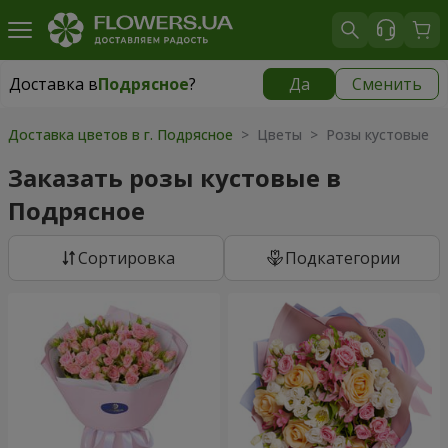
Доставка в
Подрясное
?
Да
Сменить
Доставка в
Подрясное
|
бесплатно
Доставка цветов в г. Подрясное
> Цветы > Розы кустовые
Заказать розы кустовые в
Подрясное
Cортировка
Подкатегории