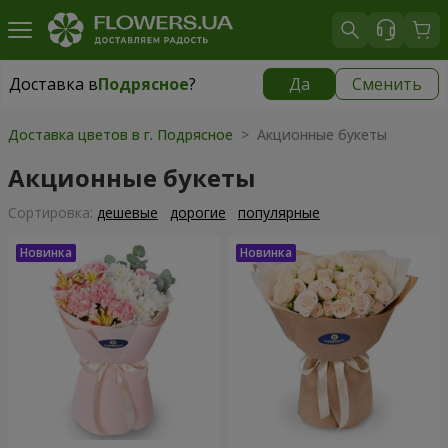
Доставка в
Подрясное
?
Да
Сменить
Доставка в
Подрясное
|
бесплатно
Доставка цветов в г. Подрясное
> Акционные букеты
Акционные букеты
Cортировка:
дешевые
дорогие
популярные