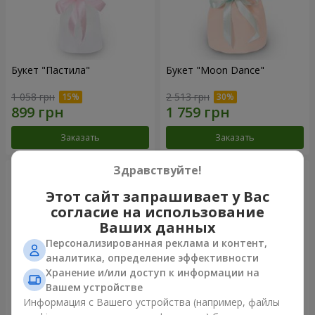
Букет "Пастила"
Букет "Moon Dance"
1 058 грн
2 513 грн
Заказать
Заказать
Здравствуйте!
Этот сайт запрашивает у Вас
согласие на использование
Ваших данных
Персонализированная реклама и контент,
аналитика, определение эффективности
Хранение и/или доступ к информации на
Вашем устройстве
Информация с Вашего устройства (например, файлы
Букет "Kamaliya"
Бенто-букет"Bertha"