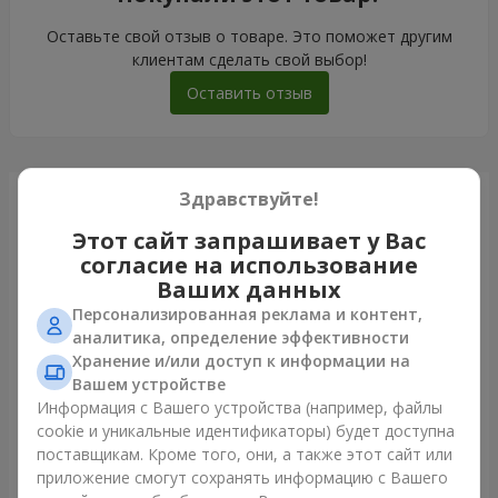
Оставьте свой отзыв о товаре. Это поможет другим
клиентам сделать свой выбор!
Оставить отзыв
Здравствуйте!
Только что доставили
Этот сайт запрашивает у Вас
согласие на использование
Ваших данных
Персонализированная реклама и контент,
аналитика, определение эффективности
Хранение и/или доступ к информации на
Вашем устройстве
Информация с Вашего устройства (например, файлы
cookie и уникальные идентификаторы) будет доступна
поставщикам. Кроме того, они, а также этот сайт или
приложение смогут сохранять информацию с Вашего
Гигантский бежевый мишка и 25 красных роз