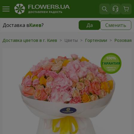
Доставка в
Киев
?
Да
Сменить
Доставка в
Киев
|
бесплатно
Доставка цветов в г. Киев
> Цветы >
Гортензии
>
Розовая 