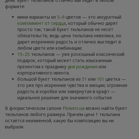
день. Букет тюльпанов отлично выглядит в любом
формате:
мини-варианты из
5
–
9
цветов — это аккуратный
комплимент от сердца
, который обычно дарят
просто так; такой букет тюльпанов не несёт
обязательств, ведь цена тюльпана невелика, но
дарит искреннюю радость и отлично выглядит в
любом цвете или комбинации;
15
–
25
тюльпанов — уже роскошный классический
подарок, который может стать изысканным
презентом к празднику
дня рождения
или
корпоративного ивента;
большой букет тюльпанов из
51
или
101
цветка —
это уже про искренние чувства и эмоции; огромная
радость в коробке или завернутая в крафт —
идеальное решение для значимого события.
В флористическом салоне
Flowers.ua
можно найти букет
тюльпанов любого размера. Причём цена 1 тюльпана
остаётся неизменной, какую бы композицию вы ни
выбрали.