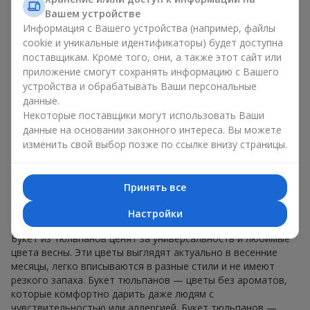
знаков внимания без повода. Букет тюльпанов — весенняя
Вашем устройстве
романтика, ассоциирующаяся с обновлением,
Информация с Вашего устройства (например, файлы
искренностью и лёгкой радостью. В каждом лепестке —
cookie и уникальные идентификаторы) будет доступна
натуральная красота, в каждом стебле — символ весны.
поставщикам. Кроме того, они, а также этот сайт или
Ароматные композиции цветы тюльпаны одинаково
приложение смогут сохранять информацию с Вашего
уместны и в романтическом жесте, и в дружеском подарке.
устройства и обрабатывать Ваши персональные
Букет тюльпанов не обязывает, но оставляет после себя
данные.
ощущение радости и заботы. Именно поэтому букет
Некоторые поставщики могут использовать Ваши
цветов тюльпаны — это всегда удачный выбор в любой
данные на основании законного интереса. Вы можете
жизненной ситуации.
изменить свой выбор позже по ссылке внизу страницы.
Почему букет тюльпанов —
идеальный выбор для подарка в г.
Принять все
Новогуйвинск
Настройки
Букет из тюльпанов ценят за универсальность и любимые
цвета весны. Эти цветы выглядят актуально в весенние
месяцы, легко вписываются в разные стили и не имеют
резкого запаха. Букет тюльпанов — цветы без ароматов,
которые комфортно дарить даже людям с
чувствительностью или аллергией. Букет тюльпанов —