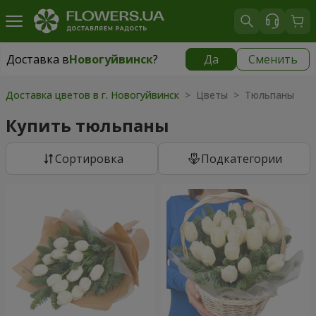
Доставка в
Новогуйвинск
?
Да
Сменить
Доставка в
Новогуйвинск
|
бесплатно
Доставка цветов в г. Новогуйвинск
> Цветы > Тюльпаны
Купить тюльпаны
Cортировка
Подкатегории