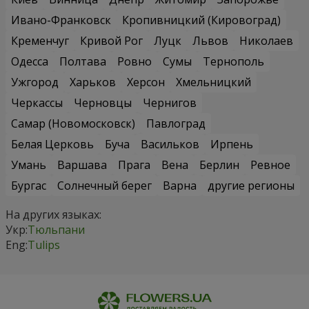
Ивано-Франковск
Кропивницкий (Кировоград)
Кременчуг
Кривой Рог
Луцк
Львов
Николаев
Одесса
Полтава
Ровно
Сумы
Тернополь
Ужгород
Харьков
Херсон
Хмельницкий
Черкассы
Черновцы
Чернигов
Самар (Новомосковск)
Павлоград
Белая Церковь
Буча
Васильков
Ирпень
Умань
Варшава
Прага
Вена
Берлин
Ревное
Бургас
Солнечный берег
Варна
другие регионы
На других языках:
Укр:
Тюльпани
Eng:
Tulips