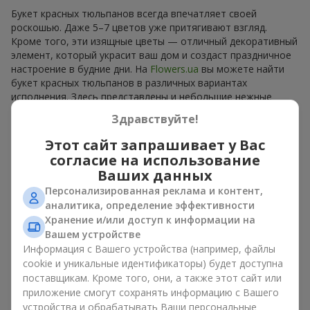
Букет красных тюльпанов всегда впечатляет своей
роскошью. Даже 5–7 цветов уже притягивают взгляд.
Кроме того, эти изящные цветы — отличный декоративный
элемент, который украсит ваш дом и создаст праздничное
настроение в будние дни. На
Flowers.ua
вы можете найти
букет красных тюльпанов в различных вариантах
исполнения. Здесь представлены и небольшие нежные
композиции, и роскошные объемные букеты. Вы точно
Здравствуйте!
сможете подобрать идеальный вариант под ваше событие.
Этот сайт запрашивает у Вас
Значение красного цвета в
согласие на использование
Ваших данных
цветочной символике
Персонализированная реклама и контент,
аналитика, определение эффективности
Во флористике красный цвет ассоциируется со страстью и
Хранение и/или доступ к информации на
сильными эмоциями. Если говорить языком цветов, то
Вашем устройстве
красный тюльпан
воспринимается как символ любви, знак
Информация с Вашего устройства (например, файлы
восхищения и проявление внимания. Красный цвет — это
цвет страсти. Однако именно в случае с тюльпанами эта
cookie и уникальные идентификаторы) будет доступна
символика выглядит менее претенциозно.
поставщикам. Кроме того, они, а также этот сайт или
приложение смогут сохранять информацию с Вашего
Красный тюльпан выглядит мягче, чем многие другие
устройства и обрабатывать Ваши персональные