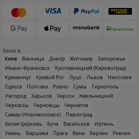
Заказ в:
Киев
Винница
Днепр
Житомир
Запорожье
Ивано-Франковск
Кропивницкий (Кировоград)
Кременчуг
Кривой Рог
Луцк
Львов
Николаев
Одесса
Полтава
Ровно
Сумы
Тернополь
Ужгород
Харьков
Херсон
Хмельницкий
Черкассы
Черновцы
Чернигов
Самар (Новомосковск)
Павлоград
Белая Церковь
Буча
Васильков
Ирпень
Умань
Варшава
Прага
Вена
Берлин
Ревное