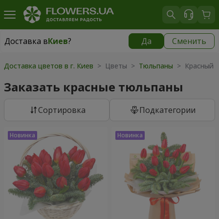
Доставка в
Киев
?
Да
Сменить
Доставка в
Киев
|
бесплатно
Доставка цветов в г. Киев
> Цветы >
Тюльпаны
> Красный 
Заказать красные тюльпаны
Cортировка
Подкатегории