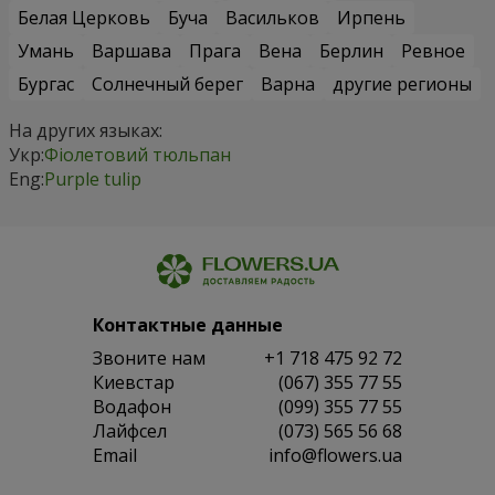
Белая Церковь
Буча
Васильков
Ирпень
Умань
Варшава
Прага
Вена
Берлин
Ревное
Бургас
Солнечный берег
Варна
другие регионы
На других языках:
Укр:
Фіолетовий тюльпан
Eng:
Purple tulip
Контактные данные
Звоните нам
+1 718 475 92 72
Киевстар
(067) 355 77 55
Водафон
(099) 355 77 55
Лайфсел
(073) 565 56 68
Email
info@flowers.ua