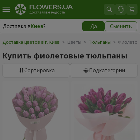
Доставка в
Киев
?
Да
Сменить
Доставка в
Киев
|
бесплатно
Доставка цветов в г. Киев
> Цветы >
Тюльпаны
> Фиолетов
Купить фиолетовые тюльпаны
Cортировка
Подкатегории