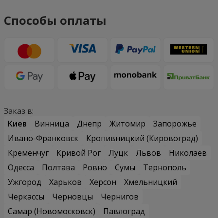
Способы оплаты
Заказ в:
Киев
Винница
Днепр
Житомир
Запорожье
Ивано-Франковск
Кропивницкий (Кировоград)
Кременчуг
Кривой Рог
Луцк
Львов
Николаев
Одесса
Полтава
Ровно
Сумы
Тернополь
Ужгород
Харьков
Херсон
Хмельницкий
Черкассы
Черновцы
Чернигов
Самар (Новомосковск)
Павлоград