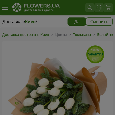
Доставка в
Киев
?
Да
Сменить
Доставка в
Киев
|
бесплатно
Доставка цветов в г. Киев
> Цветы >
Тюльпаны
>
Белый тю