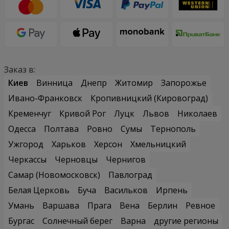
Заказ в:
Киев
Винница
Днепр
Житомир
Запорожье
Ивано-Франковск
Кропивницкий (Кировоград)
Кременчуг
Кривой Рог
Луцк
Львов
Николаев
Одесса
Полтава
Ровно
Сумы
Тернополь
Ужгород
Харьков
Херсон
Хмельницкий
Черкассы
Черновцы
Чернигов
Самар (Новомосковск)
Павлоград
Белая Церковь
Буча
Васильков
Ирпень
Умань
Варшава
Прага
Вена
Берлин
Ревное
Бургас
Солнечный берег
Варна
другие регионы