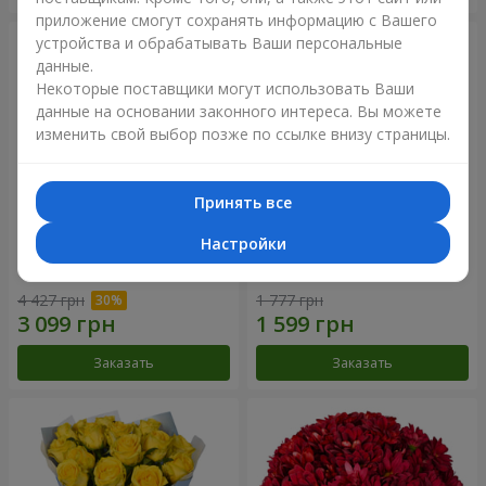
приложение смогут сохранять информацию с Вашего
устройства и обрабатывать Ваши персональные
данные.
Некоторые поставщики могут использовать Ваши
данные на основании законного интереса. Вы можете
изменить свой выбор позже по ссылке внизу страницы.
Принять все
Настройки
Букет "Крещатик"
Букет "Мы и лето"
4 427 грн
1 777 грн
Заказать
Заказать