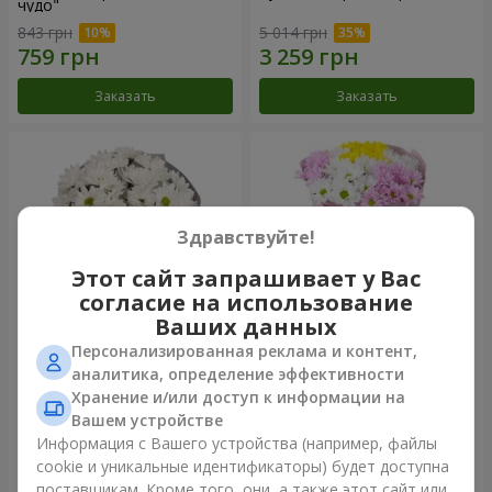
чудо"
843 грн
5 014 грн
Заказать
Заказать
Здравствуйте!
Этот сайт запрашивает у Вас
согласие на использование
Ваших данных
Персонализированная реклама и контент,
Букет "Киото" из 5 белых
Букет "Времена года"
аналитика, определение эффективности
хризантем
Хранение и/или доступ к информации на
1 110 грн
1 249 грн
Вашем устройстве
Информация с Вашего устройства (например, файлы
cookie и уникальные идентификаторы) будет доступна
Заказать
Заказать
поставщикам. Кроме того, они, а также этот сайт или