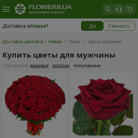
Доставка в
Новое
?
Да
Сменить
Доставка в
Новое
|
бесплатно
Доставка цветов в г. Новое
> Кому > Цветы мужчине
Купить цветы для мужчины
Cортировка:
дешевые
дорогие
популярные