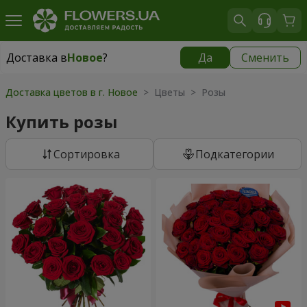
Доставка в
Новое
?
Да
Сменить
Доставка в
Новое
|
бесплатно
Доставка цветов в г. Новое
> Цветы > Розы
Купить розы
Cортировка
Подкатегории