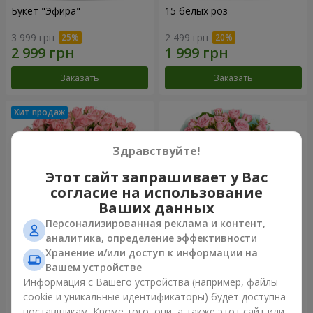
Букет "Эфира"
15 белых роз
3 999 грн
2 499 грн
Заказать
Заказать
Здравствуйте!
Этот сайт запрашивает у Вас
согласие на использование
Ваших данных
Персонализированная реклама и контент,
аналитика, определение эффективности
Хранение и/или доступ к информации на
Цветы в коробке "Розовый
Композиция "Баллада о
оазис"
маме"
Вашем устройстве
3 124 грн
2 324 грн
Информация с Вашего устройства (например, файлы
cookie и уникальные идентификаторы) будет доступна
поставщикам. Кроме того, они, а также этот сайт или