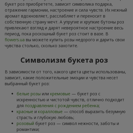
букет роз приобретете, зависит символика подарка,
отражение гармонии, настроение и сила чувств. Их нежный
аромат вдохновляет, расслабляет и переносит в
собственную страну мечт. А упругие и хрупкие бутоны роз
привлекают взгляд и дарят невероятное настроение весь
период, пока роскошный букет роз стоит в вазе. В
flowers.ua
вы можете купить розы недорого и дарить свои
чувства столько, сколько захотите.
Символизм букета роз
В зависимости от того, какого цвета цветы использованы,
зависит, какие положительные эмоции и чувства несет
выбранный букет роз:
белые розы
или
кремовые
— букет роз с
искренностью и чистотой чувств, отлично подходит
для
поздравления с рождением ребенка
;
красные
и
коралловые
— способ выразить безумную
страсть и глубокую любовь;
розовый
букет роз — символ нежности, заботы и
романтики;