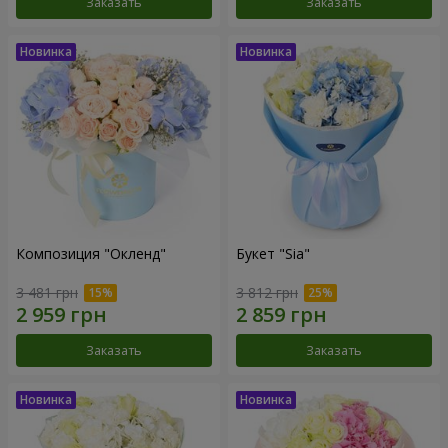
Заказать
Заказать
Композиция "Окленд"
Букет "Sia"
3 481 грн
3 812 грн
Заказать
Заказать