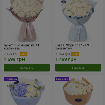
Букет "Юрмола" из 11
Букет "Юрмола" из 9
хризантем
хризантем
2 124 грн
1 764 грн
Заказать
Заказать