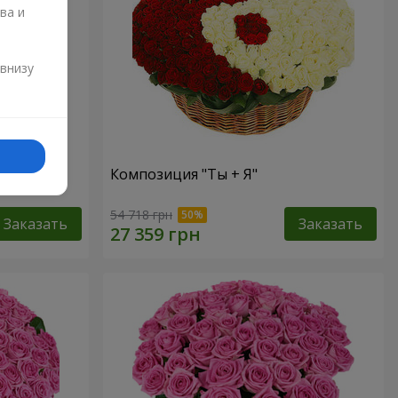
ва и
и
 внизу
Композиция "Ты + Я"
54 718 грн
Заказать
Заказать