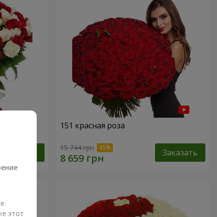
151 красная роза
а
15 744 грн
Заказать
Заказать
ление
ые
же этот