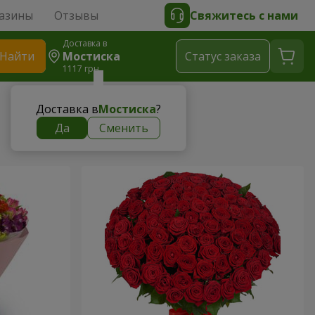
азины
Отзывы
Свяжитесь с нами
Доставка в
Найти
Мостиска
Cтатус заказа
1117 грн
Доставка в
Мостиска
?
Да
Сменить