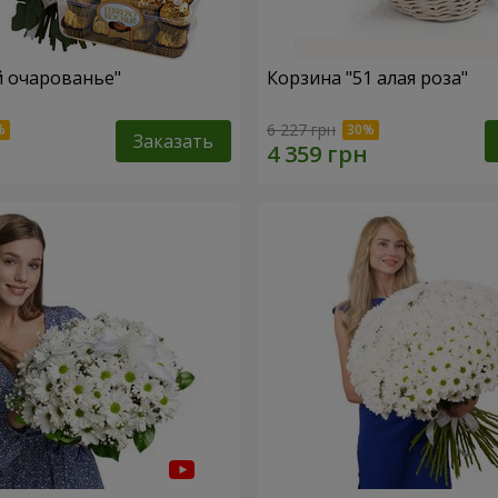
й очарованье"
Корзина "51 алая роза"
6 227 грн
Заказать