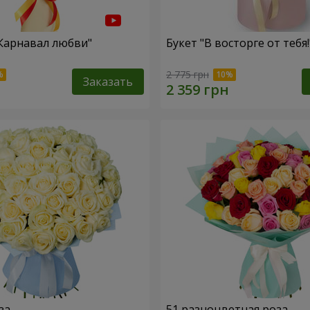
"Карнавал любви"
Букет "В восторге от тебя!
2 775 грн
Заказать
за
51 разноцветная роза