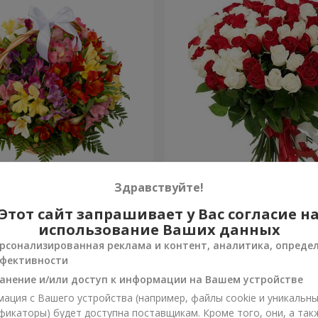
ьстромерий "Акварель"
101 красная и белая роза
Здравствуйте!
Этот сайт запрашивает у Вас согласие н
6 554 грн
Заказать
использование Ваших данных
рсонализированная реклама и контент, аналитика, опреде
фективности
анение и/или доступ к информации на Вашем устройстве
ация с Вашего устройства (например, файлы cookie и уникальн
фикаторы) будет доступна поставщикам. Кроме того, они, а так