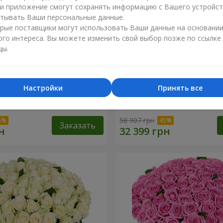
ли приложение смогут сохранять информацию с Вашего устройст
тывать Ваши персональные данные.
рые поставщики могут использовать Ваши данные на основани
ого интереса. Вы можете изменить свой выбор позже по ссылке
цы.
Настройки
Принять все
я роза
501 красная роза
58 907 грн
Заказать