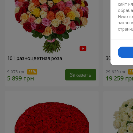
сайт и
обраба
Некото
законн
страни
101 разноцветная роза
301 красна
9 075 грн
29 629 грн
Заказать