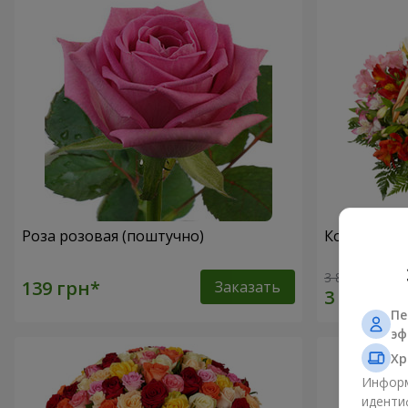
Роза розовая (поштучно)
Корзина ал
3 834 грн
Заказать
Пе
эф
Хр
Информ
иденти