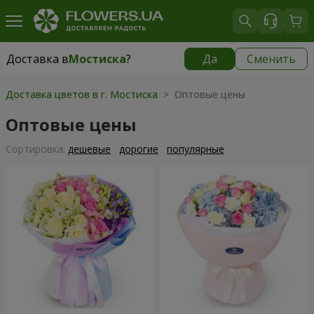
Доставка в
Мостиска
?
Да
Сменить
Доставка в
Мостиска
|
1117 грн
Доставка цветов в г. Мостиска
> Оптовые цены
Оптовые цены
Cортировка:
дешевые
дорогие
популярные