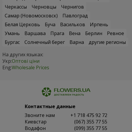
Черкассы
Черновцы
Чернигов
Самар (Новомосковск)
Павлоград
Белая Церковь
Буча
Васильков
Ирпень
Умань
Варшава
Прага
Вена
Берлин
Ревное
Бургас
Солнечный берег
Варна
другие регионы
На других языках:
Укр:
Оптові ціни
Eng:
Wholesale Prices
Контактные данные
Звоните нам
+1 718 475 92 72
Киевстар
(067) 355 77 55
Водафон
(099) 355 77 55