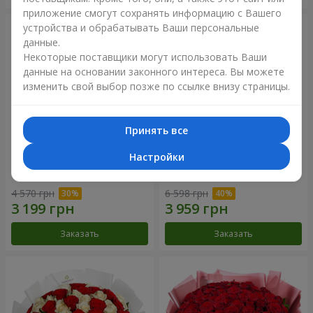
приложение смогут сохранять информацию с Вашего
устройства и обрабатывать Ваши персональные
данные.
Некоторые поставщики могут использовать Ваши
данные на основании законного интереса. Вы можете
изменить свой выбор позже по ссылке внизу страницы.
Принять все
Настройки
Букет "Нежный оттенок"
Цветы в коробке “Кадриль”
4 570 грн
6 598 грн
Заказать
Заказать