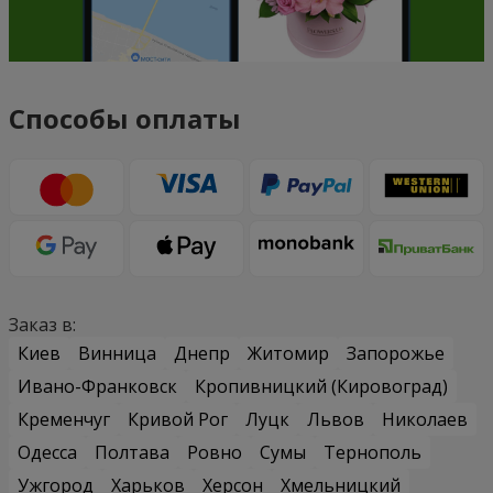
Способы оплаты
Заказ в:
Киев
Винница
Днепр
Житомир
Запорожье
Ивано-Франковск
Кропивницкий (Кировоград)
Кременчуг
Кривой Рог
Луцк
Львов
Николаев
Одесса
Полтава
Ровно
Сумы
Тернополь
Ужгород
Харьков
Херсон
Хмельницкий