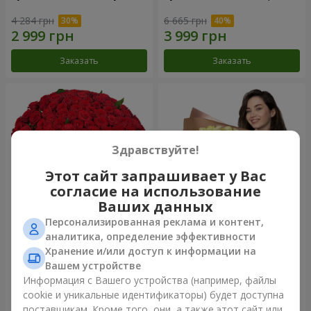
4 284 грн
6 665 грн
Заказать
Заказать
Здравствуйте!
Этот сайт запрашивает у Вас
согласие на использование
Ваших данных
Персонализированная реклама и контент,
101 красная роза
Букет "Сердце – сердцу"
аналитика, определение эффективности
Хранение и/или доступ к информации на
10 725 грн
5 998 грн
Вашем устройстве
Информация с Вашего устройства (например, файлы
cookie и уникальные идентификаторы) будет доступна
Заказать
Заказать
поставщикам. Кроме того, они, а также этот сайт или