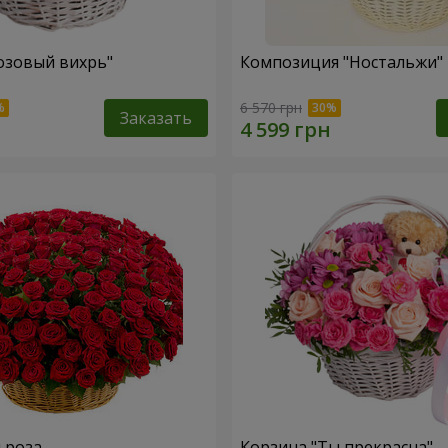
озовый вихрь"
Композиция "Ностальжи"
6 570 грн
Заказать
я роза
Корзина "Ты прекрасна"