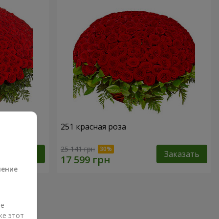
251 красная роза
а
25 141 грн
Заказать
Заказать
ление
ые
же этот