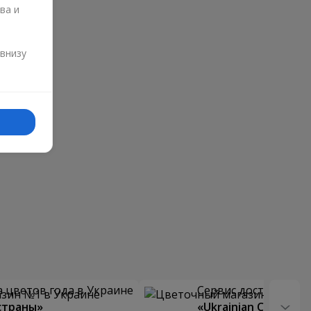
ва и
и
 внизу
 цветов года в Украине
Сервис доставки цв
страны»
«Ukrainian Choice»