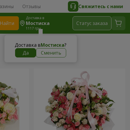
азины
Отзывы
Свяжитесь с нами
Доставка в
Найти
Мостиска
Cтатус заказа
1117 грн
Доставка в
Мостиска
?
Да
Сменить