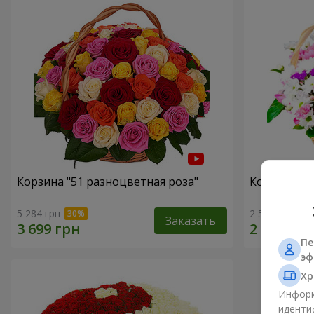
Корзина "51 разноцветная роза"
Корзина хр
5 284 грн
2 540 грн
Заказать
Пе
эф
Хр
Информ
иденти