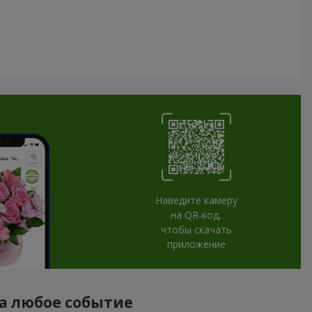
Наведите камеру
на QR-код,
чтобы скачать
приложение
на любое событие