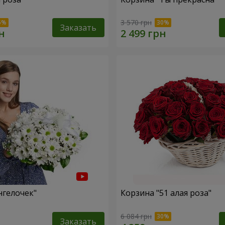
3 570 грн
Заказать
нгелочек"
Корзина "51 алая роза"
6 084 грн
Заказать