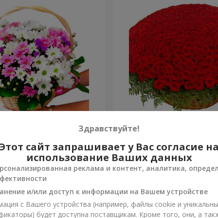
изантем "Яркая поляна"
501 красная роза
Здравствуйте!
Этот сайт запрашивает у Вас согласие н
57 380 грн
Заказать
использование Ваших данных
рсонализированная реклама и контент, аналитика, опреде
фективности
анение и/или доступ к информации на Вашем устройстве
ация с Вашего устройства (например, файлы cookie и уникальн
фикаторы) будет доступна поставщикам. Кроме того, они, а так