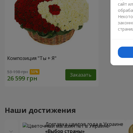
сайт и
обраба
Некото
законн
страни
Композиция "Ты + Я"
53 198 грн
Заказать
Наши достижения
Доставка цветов года в Украине
«Выбор страны»