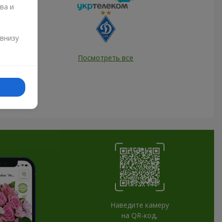
ва и
и
 внизу
Посмотреть все
Наведите камеру
на QR-код,