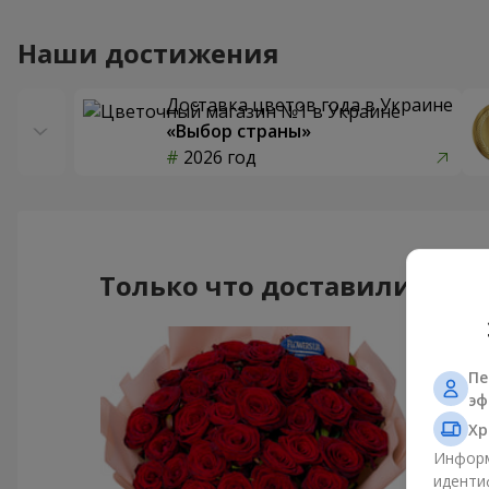
Наши достижения
Доставка цветов года в Украине
«Выбор страны»
2026 год
Только что доставили
Пе
эф
Хр
Информ
иденти