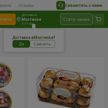
азины
Отзывы
Свяжитесь с нами
Доставка в
Найти
Мостиска
Cтатус заказа
1117 грн
Доставка в
Мостиска
?
Да
Сменить