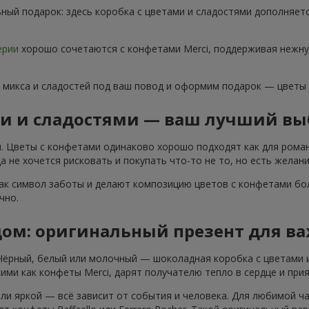
ный подарок: здесь коробка с цветами и сладостями дополняет
ерии
хорошо сочетаются с конфетами Merci, поддерживая нежну
 микса и сладостей под ваш повод и оформим подарок — цветы
ми и сладостями — ваш лучший вы
. Цветы с конфетами одинаково хорошо подходят как для роман
 не хочется рисковать и покупать что-то не то, но есть желани
ак символ заботы и делают композицию цветов с конфетами бол
чно.
дом: оригинальный презент для в
 Чёрный, белый или молочный — шоколадная коробка с цветами 
ими как конфеты Merci, дарят получателю тепло в сердце и при
ли яркой — всё зависит от события и человека. Для любимой ч