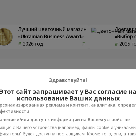
Лучший цветочный магазин
Доставка
«Ukrainian Business Award»
«Выбор 
2026 год
2025 г
Фотогалерея
Здравствуйте!
Этот сайт запрашивает у Вас согласие н
использование Ваших данных
рсонализированная реклама и контент, аналитика, опреде
фективности
анение и/или доступ к информации на Вашем устройстве
ация с Вашего устройства (например, файлы cookie и уникальн
фикаторы) будет доступна поставщикам. Кроме того, они, а так