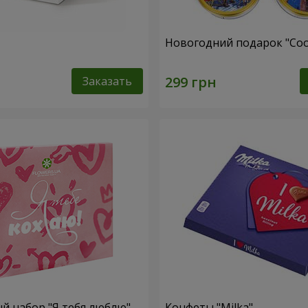
Новогодний подарок "Coo
Заказать
 набор "Я тебя люблю"
Конфеты "Milka"