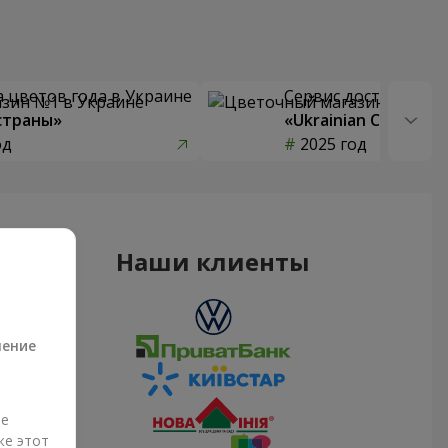
 цветов года в Украине
Сервис доставки цв
страны»
«Ukrainian Choice»
од
2025 год
Наши клиенты
а
ление
ые
же этот