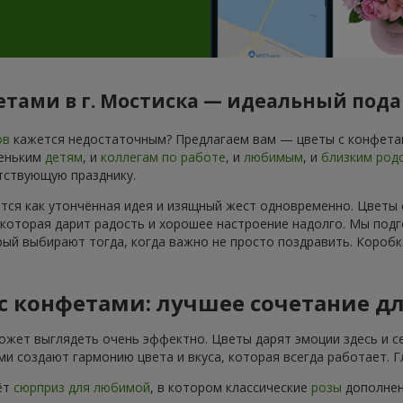
етами в г. Мостиска — идеальный под
ов
кажется недостаточным? Предлагаем вам — цветы с конфетам
леньким
детям
, и
коллегам по работе
, и
любимым
, и
близким род
тствующую празднику.
ется как утончённая идея и изящный жест одновременно. Цветы
 которая дарит радость и хорошее настроение надолго. Мы подг
ый выбирают тогда, когда важно не просто поздравить. Коробк
 с конфетами: лучшее сочетание д
ожет выглядеть очень эффектно. Цветы дарят эмоции здесь и се
и создают гармонию цвета и вкуса, которая всегда работает. 
ёт
сюрприз для любимой
, в котором классические
розы
дополнены