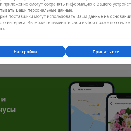
ли приложение смогут сохранять информацию с Вашего устройст
тывать Ваши персональные данные.
рые поставщики могут использовать Ваши данные на основани
ого интереса. Вы можете изменить свой выбор позже по ссылке
цы.
Все фото доставок
Настройки
Принять все
Заказать этот товар
ии
нусы