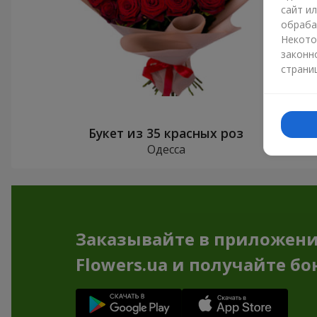
сайт и
обраба
Некото
законн
страни
Букет из 35 красных роз
Одесса
Заказывайте в приложен
Flowers.ua и получайте бо