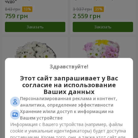
чудо"
843 грн
3 937 грн
Заказать
Заказать
Здравствуйте!
Этот сайт запрашивает у Вас
согласие на использование
Ваших данных
Персонализированная реклама и контент,
Букет "Киото" из 5 белых
Букет "Времена года"
аналитика, определение эффективности
хризантем
Хранение и/или доступ к информации на
1 110 грн
1 249 грн
Вашем устройстве
Информация с Вашего устройства (например, файлы
cookie и уникальные идентификаторы) будет доступна
Заказать
Заказать
поставщикам. Кроме того, они, а также этот сайт или