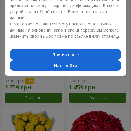
приложение смогут сохранять информацию с Вашего
устройства и обрабатывать Ваши персональные
данные.
Некоторые поставщики могут использовать Ваши
данные на основании законного интереса. Вы можете
изменить свой выбор позже по ссылке внизу страницы.
Принять все
Настройки
Букет "Крещатик"
Букет "Мы и лето"
3 941 грн
1 621 грн
Заказать
Заказать