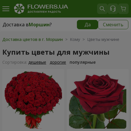
Доставка в
Моршин
?
Да
Сменить
Доставка в
Моршин
|
595 грн
Доставка цветов в г. Моршин
> Кому > Цветы мужчине
Купить цветы для мужчины
Cортировка:
дешевые
дорогие
популярные