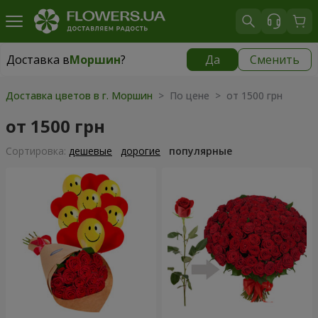
Доставка в
Моршин
?
Да
Сменить
Доставка в
Моршин
|
595 грн
Доставка цветов в г. Моршин
> По цене > от 1500 грн
от 1500 грн
Cортировка:
дешевые
дорогие
популярные