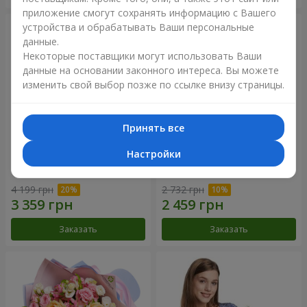
приложение смогут сохранять информацию с Вашего
устройства и обрабатывать Ваши персональные
данные.
Некоторые поставщики могут использовать Ваши
данные на основании законного интереса. Вы можете
изменить свой выбор позже по ссылке внизу страницы.
Принять все
Настройки
Букет "Очей очарованье"
Букет "Не упускай мечту!"
4 199 грн
2 732 грн
Заказать
Заказать