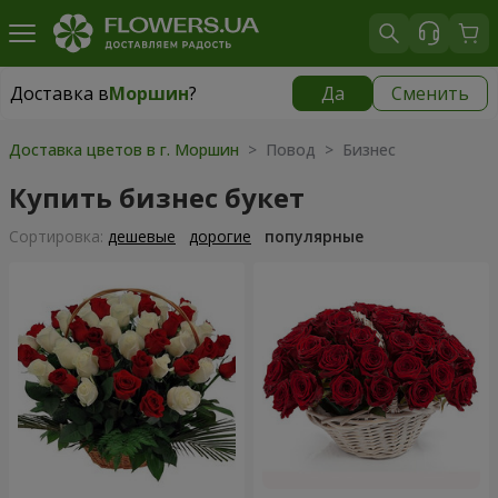
Доставка в
Моршин
?
Да
Сменить
Доставка в
Моршин
|
595 грн
Доставка цветов в г. Моршин
> Повод > Бизнес
Купить бизнес букет
Cортировка:
дешевые
дорогие
популярные