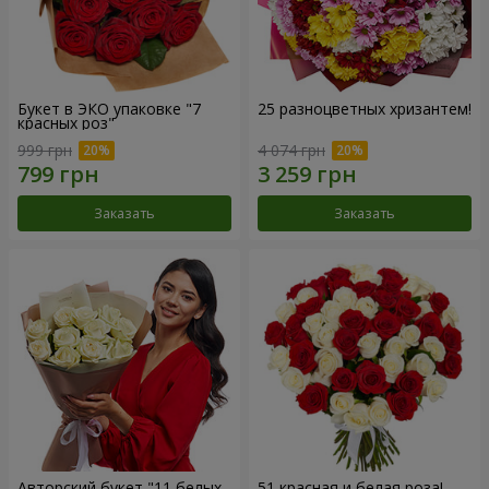
Букет в ЭКО упаковке "7
25 разноцветных хризантем!
красных роз"
999 грн
4 074 грн
Заказать
Заказать
Авторский букет "11 белых
51 красная и белая роза!