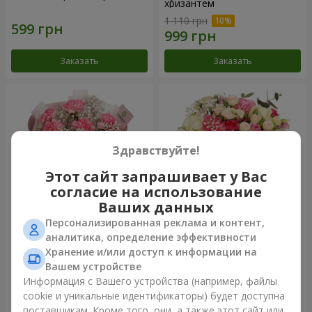
хризантем
1 110 грн
Заказать
Заказать
Здравствуйте!
Этот сайт запрашивает у Вас
согласие на использование
Ваших данных
Персонализированная реклама и контент,
Букет "Королева
Цветы в коробке
аналитика, определение эффективности
Карибского моря"
"Помпадур"
Хранение и/или доступ к информации на
1 449 грн
2 324 грн
Вашем устройстве
Информация с Вашего устройства (например, файлы
cookie и уникальные идентификаторы) будет доступна
Заказать
Заказать
поставщикам. Кроме того, они, а также этот сайт или