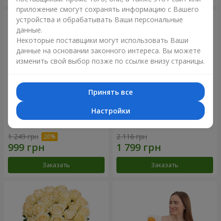
приложение смогут сохранять информацию с Вашего
устройства и обрабатывать Ваши персональные
данные.
Некоторые поставщики могут использовать Ваши
данные на основании законного интереса. Вы можете
изменить свой выбор позже по ссылке внизу страницы.
Принять все
Настройки
Букет "Времена года"
Букет из 21 кремовой розы
1 249 грн
2 116 грн
Заказать
Заказать