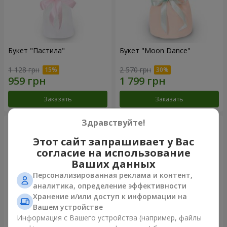
Букет "Пастила"
Букет "Moon Dance"
1 128 грн
2 570 грн
Заказать
Заказать
Здравствуйте!
Этот сайт запрашивает у Вас
согласие на использование
Ваших данных
Персонализированная реклама и контент,
аналитика, определение эффективности
Хранение и/или доступ к информации на
Вашем устройстве
Информация с Вашего устройства (например, файлы
Букет "Kamaliya"
Бенто-букет"Bertha"