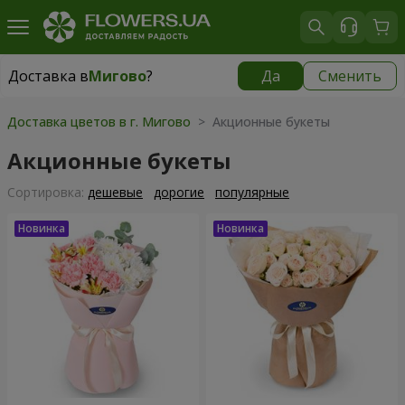
Доставка в
Мигово
?
Да
Сменить
Доставка в
Мигово
|
827 грн
Доставка цветов в г. Мигово
> Акционные букеты
Акционные букеты
Cортировка:
дешевые
дорогие
популярные