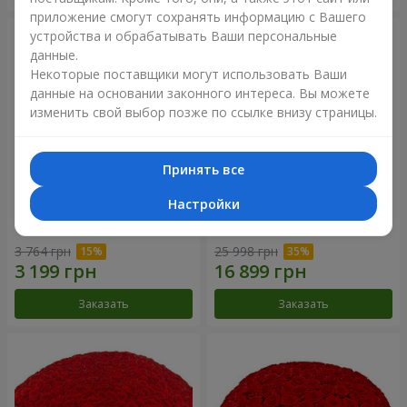
приложение смогут сохранять информацию с Вашего
устройства и обрабатывать Ваши персональные
данные.
Некоторые поставщики могут использовать Ваши
данные на основании законного интереса. Вы можете
изменить свой выбор позже по ссылке внизу страницы.
Принять все
Настройки
Корзина альстромерий
301 красная роза
"Акварель"
3 764 грн
25 998 грн
Заказать
Заказать