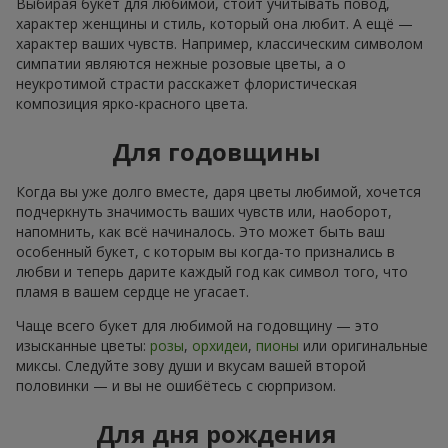
Выбирая букет для любимой, стоит учитывать повод,
характер женщины и стиль, который она любит. А ещё —
характер ваших чувств. Например, классическим символом
симпатии являются нежные розовые цветы, а о
неукротимой страсти расскажет флористическая
композиция ярко-красного цвета.
Для годовщины
Когда вы уже долго вместе, даря цветы любимой, хочется
подчеркнуть значимость ваших чувств или, наоборот,
напомнить, как всё начиналось. Это может быть ваш
особенный букет, с которым вы когда-то признались в
любви и теперь дарите каждый год как символ того, что
пламя в вашем сердце не угасает.
Чаще всего букет для любимой на годовщину — это
изысканные цветы:
розы
,
орхидеи
,
пионы
или оригинальные
миксы. Следуйте зову души и вкусам вашей второй
половинки — и вы не ошибётесь с сюрпризом.
Для дня рождения