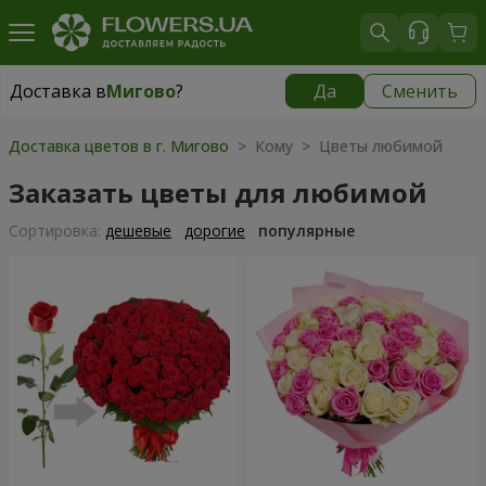
Доставка в
Мигово
?
Да
Сменить
Доставка в
Мигово
|
827 грн
Доставка цветов в г. Мигово
> Кому > Цветы любимой
Заказать цветы для любимой
Cортировка:
дешевые
дорогие
популярные