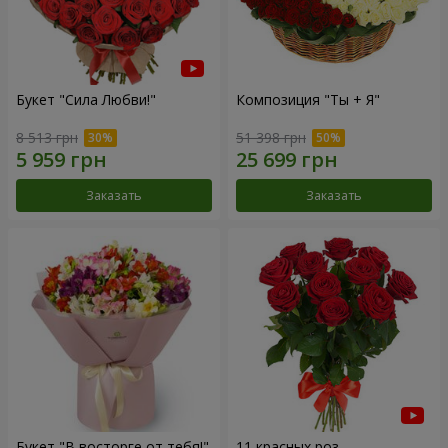
Букет "Сила Любви!"
Композиция "Ты + Я"
8 513 грн
51 398 грн
Заказать
Заказать
Букет "В восторге от тебя!"
11 красных роз