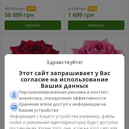
98 165 грн
2 124 грн
Заказать
Заказать
Здравствуйте!
Этот сайт запрашивает у Вас
согласие на использование
Ваших данных
Персонализированная реклама и контент,
Роза красная (поштучно)
Роза розовая (поштучно)
аналитика, определение эффективности
Хранение и/или доступ к информации на
Вашем устройстве
Информация с Вашего устройства (например, файлы
cookie и уникальные идентификаторы) будет доступна
Заказать
Заказать
поставщикам. Кроме того, они, а также этот сайт или