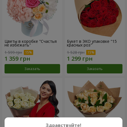
Цветы в коробке "Счастья
Букет в ЭКО упаковке "15
не избежать"
красных роз"
1 599 грн
1 528 грн
Заказать
Заказать
Здравствуйте!