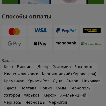
Способы оплаты
Заказ в:
Киев
Винница
Днепр
Житомир
Запорожье
Ивано-Франковск
Кропивницкий (Кировоград)
Кременчуг
Кривой Рог
Луцк
Львов
Николаев
Одесса
Полтава
Ровно
Сумы
Тернополь
Ужгород
Харьков
Херсон
Хмельницкий
Черкассы
Черновцы
Чернигов