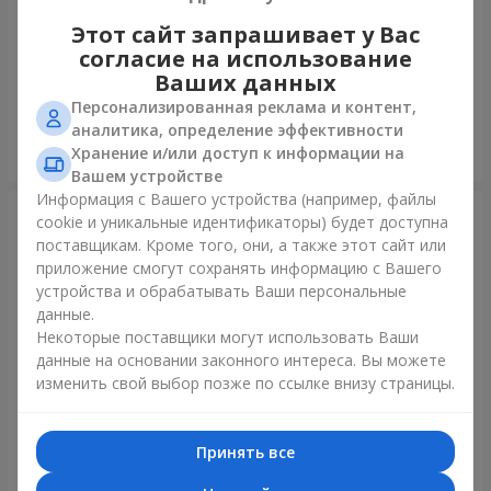
Этот сайт запрашивает у Вас
Авторский букет "11 белых
Букет "15 кремовых роз!"
согласие на использование
роз!"
Ваших данных
1 443 грн
1 764 грн
Персонализированная реклама и контент,
аналитика, определение эффективности
Хранение и/или доступ к информации на
Заказать
Заказать
Вашем устройстве
Информация с Вашего устройства (например, файлы
cookie и уникальные идентификаторы) будет доступна
поставщикам. Кроме того, они, а также этот сайт или
приложение смогут сохранять информацию с Вашего
устройства и обрабатывать Ваши персональные
данные.
Некоторые поставщики могут использовать Ваши
данные на основании законного интереса. Вы можете
изменить свой выбор позже по ссылке внизу страницы.
Букет "Гармония"
Букет из 25 красных роз
Принять все
2 305 грн
2 860 грн