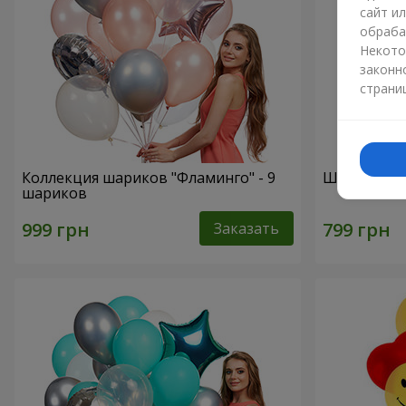
сайт и
обраба
Некото
законн
страни
Коллекция шариков "Фламинго" - 9
Шарики "Ц
шариков
Заказать