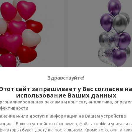
х шариков (в форме
Фонтан шаров "Фантазия
Здравствуйте!
Этот сайт запрашивает у Вас согласие н
Заказать
использование Ваших данных
рсонализированная реклама и контент, аналитика, опреде
фективности
анение и/или доступ к информации на Вашем устройстве
ация с Вашего устройства (например, файлы cookie и уникальн
фикаторы) будет доступна поставщикам. Кроме того, они, а так