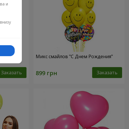
ва и
и
 внизу
нем
Микс смайлов "C Днем Рождения"
Заказать
Заказать