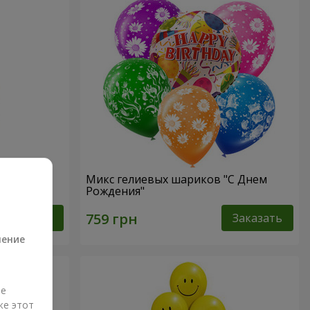
"
Микс гелиевых шариков "C Днем
Рождения"
а
Заказать
Заказать
ление
ые
же этот