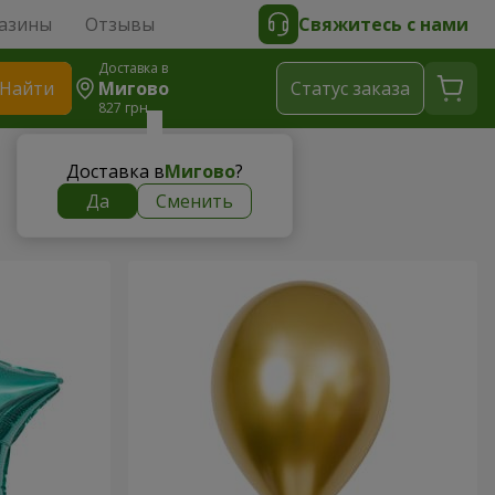
азины
Отзывы
Свяжитесь с нами
Доставка в
Найти
Мигово
Cтатус заказа
827 грн
Доставка в
Мигово
?
Да
Сменить