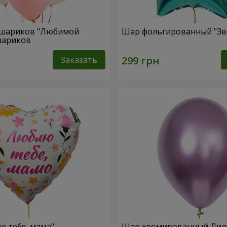
 шариков "Любимой
Шар фольгированный "Зв
 шариков
Заказать
 тебя, мама"
Шар хромированный Ли