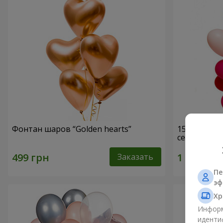
Фонтан шаров “Golden hearts”
15 гелиевы
сердец)
Заказать
Пе
эф
Хр
Информ
иденти