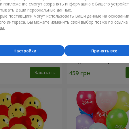
ли приложение смогут сохранять информацию с Вашего устройст
тывать Ваши персональные данные.
рые поставщики могут использовать Ваши данные на основани
ого интереса. Вы можете изменить свой выбор позже по ссылке
цы.
Настройки
Принять все
ифры"
Коллекция шариков "С Д
Рождения!"- 5 шариков
Заказать