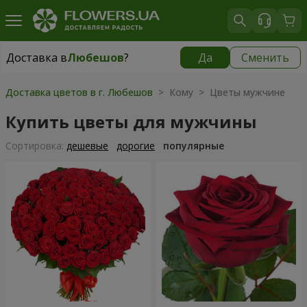
Доставка в
Любешов
?
Да
Сменить
Доставка в
Любешов
|
1958 грн
Доставка цветов в г. Любешов
> Кому > Цветы мужчине
Купить цветы для мужчины
Cортировка:
дешевые
дорогие
популярные