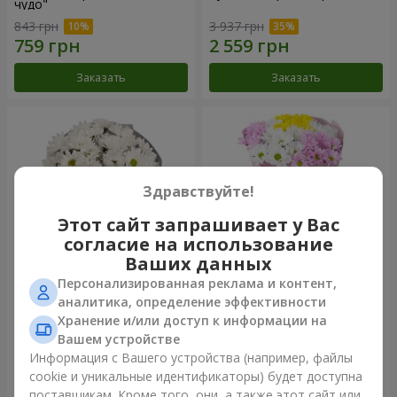
чудо"
843 грн
3 937 грн
Заказать
Заказать
Здравствуйте!
Этот сайт запрашивает у Вас
согласие на использование
Ваших данных
Персонализированная реклама и контент,
Букет "Киото" из 5 белых
Букет "Времена года"
аналитика, определение эффективности
хризантем
Хранение и/или доступ к информации на
1 066 грн
1 249 грн
Вашем устройстве
Информация с Вашего устройства (например, файлы
cookie и уникальные идентификаторы) будет доступна
Заказать
Заказать
поставщикам. Кроме того, они, а также этот сайт или