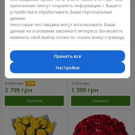
приложение смогут сохранять информацию с Вашего
устройства и обрабатывать Ваши персональные
данные.
Некоторые поставщики могут использовать Ваши
данные на основании законного интереса. Вы можете
изменить свой выбор позже по ссылке внизу страницы.
Принять все
Настройки
Букет "Крещатик"
Букет "Мы и лето"
3 999 грн
1 554 грн
Заказать
Заказать