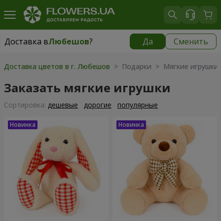
Доставка в
Любешов
?
Да
Сменить
Доставка в
Любешов
|
1958 грн
Доставка цветов в г. Любешов
> Подарки > Мягкие игрушки
Заказать мягкие игрушки
Cортировка:
дешевые
дорогие
популярные