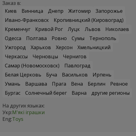
Заказ в:
Киев
Винница
Днепр
Житомир
Запорожье
Ивано-Франковск
Кропивницкий (Кировоград)
Кременчуг
Кривой Рог
Луцк
Львов
Николаев
Одесса
Полтава
Ровно
Сумы
Тернополь
Ужгород
Харьков
Херсон
Хмельницкий
Черкассы
Черновцы
Чернигов
Самар (Новомосковск)
Павлоград
Белая Церковь
Буча
Васильков
Ирпень
Умань
Варшава
Прага
Вена
Берлин
Ревное
Бургас
Солнечный берег
Варна
другие регионы
На других языках:
Укр:
М'які іграшки
Eng:
Toys