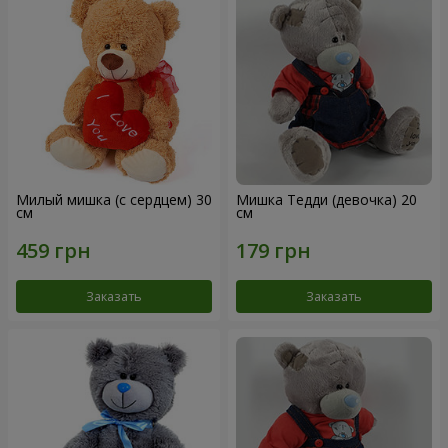
Милый мишка (с сердцем) 30
Мишка Тедди (девочка) 20
см
см
Заказать
Заказать