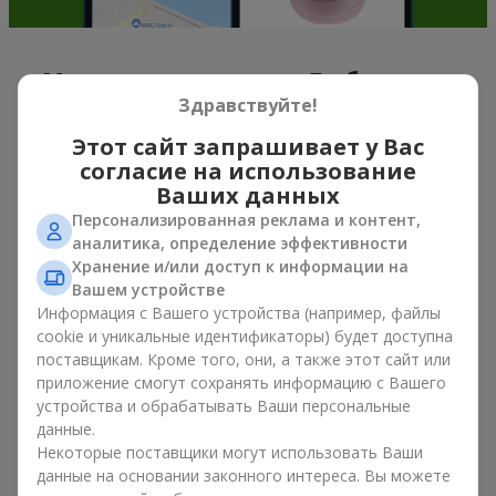
Мягкие игрушки в г. Любешов —
Здравствуйте!
лучшее дополнение к букетам
Этот сайт запрашивает у Вас
Букет цветов в подарок — это не про материальные
согласие на использование
ценности, а про искренние эмоции и приятные
Ваших данных
воспоминания. А что, если мягкая игрушка усиливает их и
Персонализированная реклама и контент,
остается в памяти надолго? Именно поэтому букет с
аналитика, определение эффективности
игрушкой стал одним из самых популярных вариантов
Хранение и/или доступ к информации на
подарка — простого, искреннего и очень теплого. Когда к
Вашем устройстве
цветам добавляется плюшевый мишка, зайчик или другой
Информация с Вашего устройства (например, файлы
персонаж, подарок «букет с игрушкой» оставляет больше
cookie и уникальные идентификаторы) будет доступна
воспоминаний.
поставщикам. Кроме того, они, а также этот сайт или
Букет с игрушкой подходит как для
девочек младшего
приложение смогут сохранять информацию с Вашего
возраста
, так и
для любимых женщин
, и даже
для коллег по
устройства и обрабатывать Ваши персональные
работе
в определенных случаях. Такой подарок
данные.
подчеркивает искреннюю заботу, уют и желание сделать
Некоторые поставщики могут использовать Ваши
человеку приятно. На
flowers.ua
можно найти
данные на основании законного интереса. Вы можете
разнообразные предложения на любой вкус и бюджет,