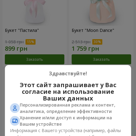
Букет "Пастила"
Букет "Moon Dance"
1 058 грн
2 513 грн
Заказать
Заказать
Здравствуйте!
Этот сайт запрашивает у Вас
согласие на использование
Ваших данных
Персонализированная реклама и контент,
аналитика, определение эффективности
Хранение и/или доступ к информации на
Вашем устройстве
Информация с Вашего устройства (например, файлы
Букет "Kamaliya"
Бенто-букет"Bertha"