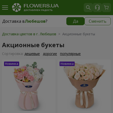
Доставка в
Любешов
?
Да
Сменить
Доставка в
Любешов
|
1958 грн
Доставка цветов в г. Любешов
> Акционные букеты
Акционные букеты
Cортировка:
дешевые
дорогие
популярные