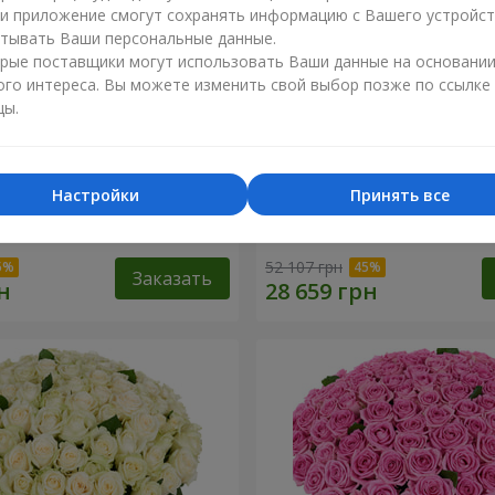
ли приложение смогут сохранять информацию с Вашего устройст
тывать Ваши персональные данные.
рые поставщики могут использовать Ваши данные на основани
ого интереса. Вы можете изменить свой выбор позже по ссылке
цы.
Настройки
Принять все
я роза
501 красная роза
52 107 грн
Заказать