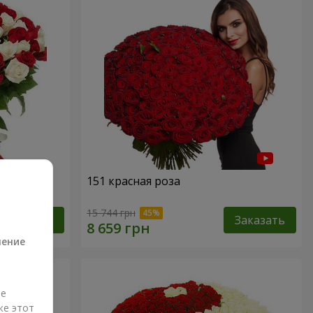
151 красная роза
а
15 744 грн
Заказать
Заказать
ление
ые
же этот