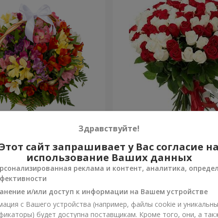
ьстромерий "Акварель"
101 красная и белая роза
Здравствуйте!
Этот сайт запрашивает у Вас согласие н
6 621 грн
Заказать
использование Ваших данных
рсонализированная реклама и контент, аналитика, опреде
фективности
анение и/или доступ к информации на Вашем устройстве
ация с Вашего устройства (например, файлы cookie и уникальн
фикаторы) будет доступна поставщикам. Кроме того, они, а так