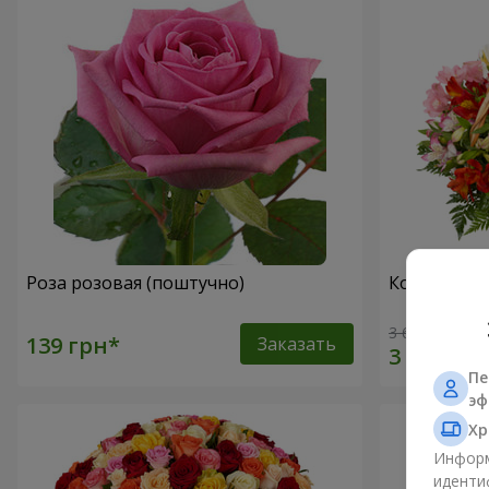
Роза розовая (поштучно)
Корзина ал
3 646 грн
Заказать
Пе
эф
Хр
Информ
иденти