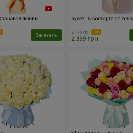
"Карнавал любви"
Букет "В восторге от тебя!
2 775 грн
Заказать
за
51 разноцветная роза