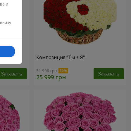
ва и
и
 внизу
Композиция "Ты + Я"
51 998 грн
Заказать
Заказать