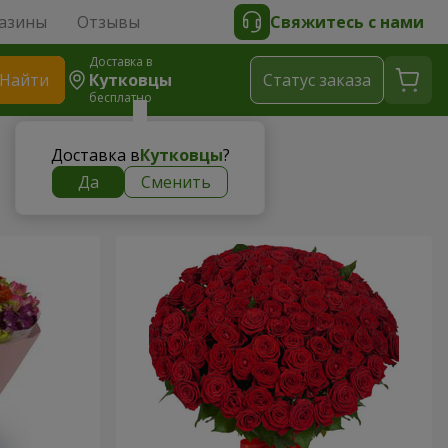
азины
Отзывы
Свяжитесь с нами
Доставка в
Найти
Кутковцы
Cтатус заказа
бесплатно
Доставка в
Кутковцы
?
Да
Сменить