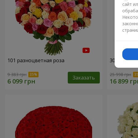
сайт и
обраба
Некото
законн
страни
101 разноцветная роза
301 красна
9 383 грн
25 998 грн
Заказать