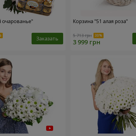
й очарованье"
Корзина "51 алая роза"
5 713 грн
Заказать