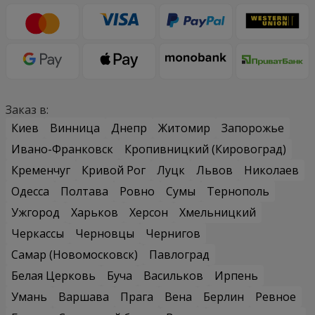
Заказ в:
Киев
Винница
Днепр
Житомир
Запорожье
Ивано-Франковск
Кропивницкий (Кировоград)
Кременчуг
Кривой Рог
Луцк
Львов
Николаев
Одесса
Полтава
Ровно
Сумы
Тернополь
Ужгород
Харьков
Херсон
Хмельницкий
Черкассы
Черновцы
Чернигов
Самар (Новомосковск)
Павлоград
Белая Церковь
Буча
Васильков
Ирпень
Умань
Варшава
Прага
Вена
Берлин
Ревное