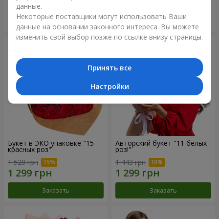
данные.
Некоторые поставщики могут использовать Ваши
Заказать
Заказать
данные на основании законного интереса. Вы можете
изменить свой выбор позже по ссылке внизу страницы.
Принять все
Настройки
Букет в ЭКО упаковке "15
Авторский букет "11 белых
красных роз"
роз!"
1 528 грн
1 443 грн
Заказать
Заказать