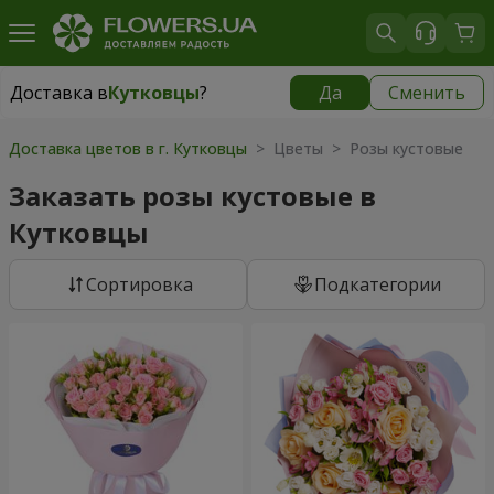
Доставка в
Кутковцы
?
Да
Сменить
Доставка в
Кутковцы
|
бесплатно
Доставка цветов в г. Кутковцы
> Цветы > Розы кустовые
Заказать розы кустовые в
Кутковцы
Cортировка
Подкатегории