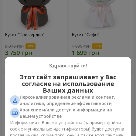
Букет "Три сердца"
Букет "Сафо"
5 370 грн
1 999 грн
Заказать
Заказать
Здравствуйте!
Этот сайт запрашивает у Вас
согласие на использование
Ваших данных
Персонализированная реклама и контент,
аналитика, определение эффективности
Хранение и/или доступ к информации на
Вашем устройстве
Информация с Вашего устройства (например, файлы
cookie и уникальные идентификаторы) будет доступна
поставщикам. Кроме того, они, а также этот сайт или