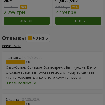
микс"
“Лучший день”
2 554 грн
3 074 грн
Заказать
Заказать
Отзывы
4.9
из
5
Всего
15218
Татьяна
04.08.2026
5
Спасибо вам большое. Все вовремя. Вы - лучшие. В это
сложное время вы помогаете людям- кому то сделать
что то хорошее для кого то, а кому то просто
порадоваться цветам, подарку, тортику, поздравлению.
Читать полностью
Особенно, если человек сам себе не может купить даже
в свой День Рождения. Спасибо
Оксана
04.08.2026
5