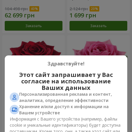
104 498 грн
2 124 грн
Заказать
Заказать
Здравствуйте!
Этот сайт запрашивает у Вас
согласие на использование
Ваших данных
Персонализированная реклама и контент,
Роза красная (поштучно)
Роза розовая (поштучно)
аналитика, определение эффективности
Хранение и/или доступ к информации на
Вашем устройстве
Информация с Вашего устройства (например, файлы
cookie и уникальные идентификаторы) будет доступна
Заказать
Заказать
поставщикам. Кроме того, они, а также этот сайт или