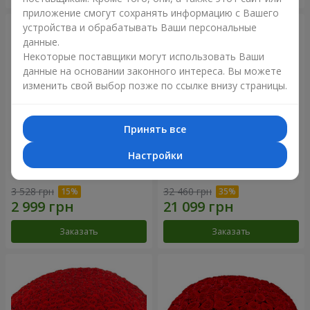
приложение смогут сохранять информацию с Вашего
устройства и обрабатывать Ваши персональные
данные.
Некоторые поставщики могут использовать Ваши
данные на основании законного интереса. Вы можете
изменить свой выбор позже по ссылке внизу страницы.
Принять все
Настройки
Корзина альстромерий
301 красная роза
"Акварель"
3 528 грн
32 460 грн
Заказать
Заказать