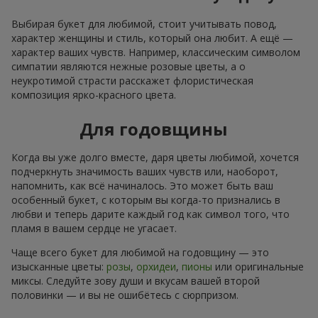
Выбирая букет для любимой, стоит учитывать повод,
характер женщины и стиль, который она любит. А ещё —
характер ваших чувств. Например, классическим символом
симпатии являются нежные розовые цветы, а о
неукротимой страсти расскажет флористическая
композиция ярко-красного цвета.
Для годовщины
Когда вы уже долго вместе, даря цветы любимой, хочется
подчеркнуть значимость ваших чувств или, наоборот,
напомнить, как всё начиналось. Это может быть ваш
особенный букет, с которым вы когда-то признались в
любви и теперь дарите каждый год как символ того, что
пламя в вашем сердце не угасает.
Чаще всего букет для любимой на годовщину — это
изысканные цветы:
розы
,
орхидеи
,
пионы
или оригинальные
миксы. Следуйте зову души и вкусам вашей второй
половинки — и вы не ошибётесь с сюрпризом.