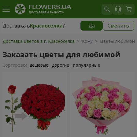
Доставка в
Красноселка
?
Да
Сменить
Доставка в
Красноселка
|
бесплатно
Доставка цветов в г. Красноселка
> Кому > Цветы любимой
Заказать цветы для любимой
Cортировка:
дешевые
дорогие
популярные