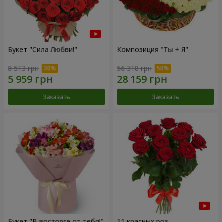
Букет "Сила Любви!"
Композиция "Ты + Я"
8 513 грн
56 318 грн
Заказать
Заказать
Букет "В восторге от тебя!"
11 красных роз