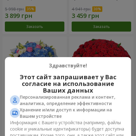
5 998 грн
4 941 грн
Заказать
Заказать
Здравствуйте!
Этот сайт запрашивает у Вас
согласие на использование
Ваших данных
Персонализированная реклама и контент,
Букет "Небесная акварель"
101 красная роза
аналитика, определение эффективности
Хранение и/или доступ к информации на
7 832 грн
11 089 грн
Вашем устройстве
Информация с Вашего устройства (например, файлы
cookie и уникальные идентификаторы) будет доступна
Заказать
Заказать
поставщикам. Кроме того, они, а также этот сайт или