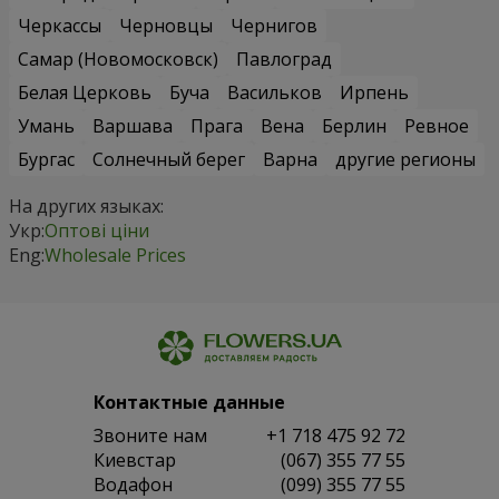
Черкассы
Черновцы
Чернигов
Самар (Новомосковск)
Павлоград
Белая Церковь
Буча
Васильков
Ирпень
Умань
Варшава
Прага
Вена
Берлин
Ревное
Бургас
Солнечный берег
Варна
другие регионы
На других языках:
Укр:
Оптові ціни
Eng:
Wholesale Prices
Контактные данные
Звоните нам
+1 718 475 92 72
Киевстар
(067) 355 77 55
Водафон
(099) 355 77 55