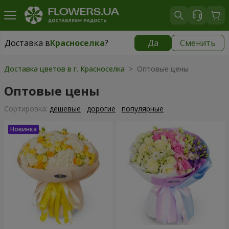
Доставка в
Красноселка
?
Да
Сменить
Доставка в
Красноселка
|
бесплатно
Доставка цветов в г. Красноселка
> Оптовые цены
Оптовые цены
Cортировка:
дешевые
дорогие
популярные