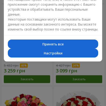
приложение смогут сохранять информацию с Вашего
устройства и обрабатывать Ваши персональные
данные.
Некоторые поставщики могут использовать Ваши
данные на основании законного интереса. Вы можете
изменить свой выбор позже по ссылке внизу страницы.
Принять все
Настройки
Букет "Сердце – сердцу"
Букет "Нежный оттенок"
5 432 грн
4 427 грн
Заказать
Заказать