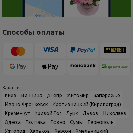
Способы оплаты
Заказ в:
Киев
Винница
Днепр
Житомир
Запорожье
Ивано-Франковск
Кропивницкий (Кировоград)
Кременчуг
Кривой Рог
Луцк
Львов
Николаев
Одесса
Полтава
Ровно
Сумы
Тернополь
Ужгород
Харьков
Херсон
Хмельницкий