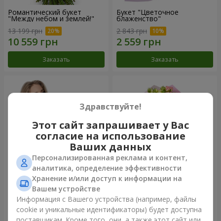
Романтический букет
Букет "Цветочное
"Между небом и землей!"
блаженство"
13 199 грн
2 843 грн
Заказать
Заказать
Здравствуйте!
Этот сайт запрашивает у Вас
согласие на использование
Ваших данных
Персонализированная реклама и контент,
аналитика, определение эффективности
Хранение и/или доступ к информации на
Букет "Королеве сердца"
Микс "Планета роз" из 51
Вашем устройстве
кустовой розы
Информация с Вашего устройства (например, файлы
2 777 грн
7 528 грн
cookie и уникальные идентификаторы) будет доступна
поставщикам. Кроме того, они, а также этот сайт или