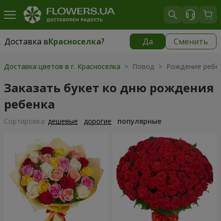
Доставка в
Красноселка
?
Да
Сменить
Доставка в
Красноселка
|
бесплатно
Доставка цветов в г. Красноселка
> Повод > Рождение ребе
Заказать букет ко дню рождения
ребенка
Cортировка:
дешевые
дорогие
популярные