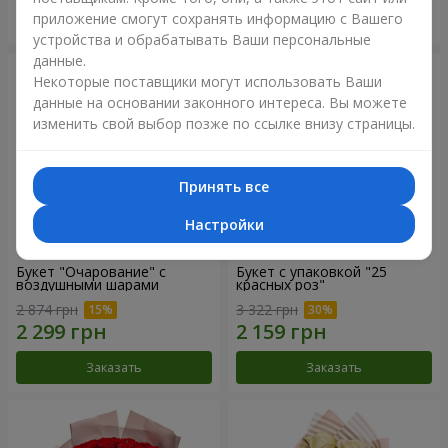
приложение смогут сохранять информацию с Вашего
Заказать
Заказать
устройства и обрабатывать Ваши персональные
данные.
Некоторые поставщики могут использовать Ваши
данные на основании законного интереса. Вы можете
изменить свой выбор позже по ссылке внизу страницы.
Принять все
Настройки
Букет "Очарование" с
Букет с упаковкой "25
воздушными шарами
красных роз"
2 874 грн
3 322 грн
Заказать
Заказать