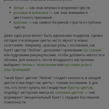
белые
— как знак нежных и искренних чувств;
розовые
и
кремовые
— как знак внимания и
цветочного признания;
красные
— как символ безумной страсти и глубоких
чувств.
Даже одна роза может быть идеальным подарком, однако
сегодня эти изящные цветы часто звучат в новых
сочетаниях. Например, красные розы с посланием, как
букет цветов "Люблю", дополняют кремовыми
эустомами
или пудровыми ранункулюсами, чтобы добавить мягкости и
объёма. Для нежного, почти воздушного настроения
выбирают
пионы
с
тюльпанами
или
кустовые розы
с
альстромерией
.
Такой букет цветов "Люблю" создаёт нежность в каждой
цветке и выглядит как цветы с тонким посланием. А для
тех, кто хочет купить нестандартные
букеты цветов
,
подойдут авторские миксы из
сезонных цветов
— они
формируют эмоциональный букет с сердцем без лишней
помпезности.