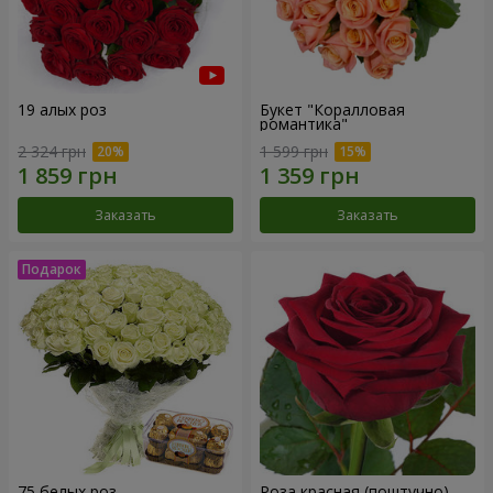
19 алых роз
Букет "Коралловая
романтика"
2 324 грн
1 599 грн
Заказать
Заказать
75 белых роз
Роза красная (поштучно)