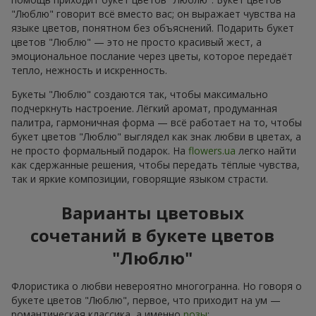
"Люблю" говорит всё вместо вас; он выражает чувства на
языке цветов, понятном без объяснений. Подарить букет
цветов "Люблю" — это не просто красивый жест, а
эмоциональное послание через цветы, которое передаёт
тепло, нежность и искренность.
Букеты "Люблю" создаются так, чтобы максимально
подчеркнуть настроение. Лёгкий аромат, продуманная
палитра, гармоничная форма — всё работает на то, чтобы
букет цветов "Люблю" выглядел как знак любви в цветах, а
не просто формальный подарок. На
flowers.ua
легко найти
как сдержанные решения, чтобы передать тёплые чувства,
так и яркие композиции, говорящие языком страсти.
Варианты цветовых
сочетаний в букете цветов
"Люблю"
Флористика о любви невероятно многогранна. Но говоря о
букете цветов "Люблю", первое, что приходит на ум —
романтическая классика, а именно
розы
: