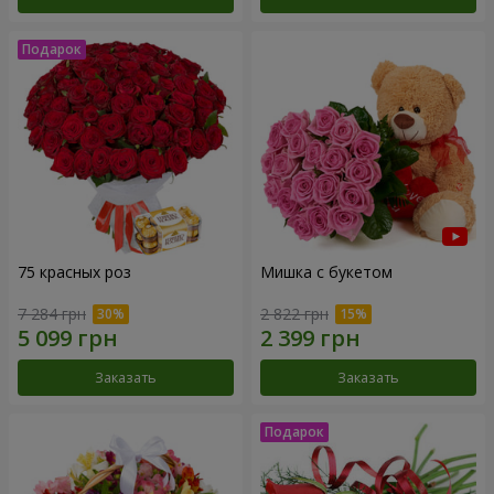
75 красных роз
Мишка с букетом
7 284 грн
2 822 грн
Заказать
Заказать