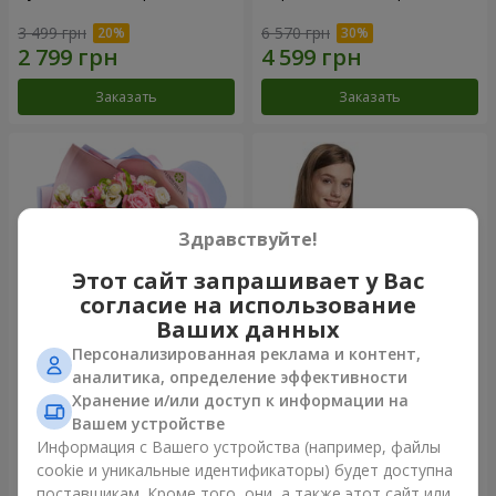
3 499 грн
6 570 грн
Заказать
Заказать
Здравствуйте!
Этот сайт запрашивает у Вас
согласие на использование
Ваших данных
Персонализированная реклама и контент,
Букет "Сказка моей жизни"
Корзина "Ангелочек"
аналитика, определение эффективности
Хранение и/или доступ к информации на
2 621 грн
2 074 грн
Вашем устройстве
Информация с Вашего устройства (например, файлы
cookie и уникальные идентификаторы) будет доступна
Заказать
Заказать
поставщикам. Кроме того, они, а также этот сайт или