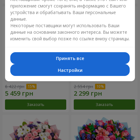
приложение смогут сохранять информацию с Вашего
устройства и обрабатывать Ваши персональные
данные.
Некоторые поставщики могут использовать Ваши
данные на основании законного интереса. Вы можете
изменить свой выбор позже по ссылке внизу страницы.
Принять все
Настройки
51 белая хризантема
Романтический букет
"Очарование"
6 422 грн
2 554 грн
Заказать
Заказать