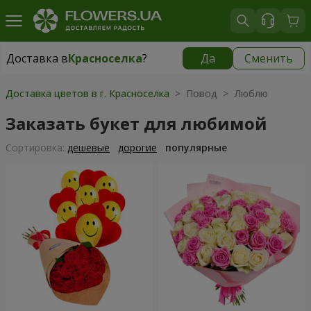
Доставка в
Красноселка
?
Да
Сменить
Доставка в
Красноселка
|
бесплатно
Доставка цветов в г. Красноселка
> Повод > Люблю
Заказать букет для любимой
Cортировка:
дешевые
дорогие
популярные