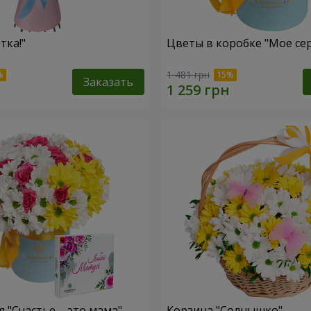
тка!"
Цветы в коробке "Мое се
1 481 грн
Заказать
 "Счастье – это мама"
Корзина "Солнышко"