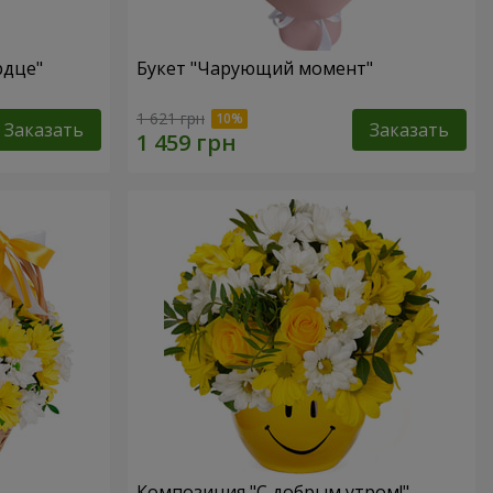
рдце"
Букет "Чарующий момент"
1 621 грн
Заказать
Заказать
Композиция "С добрым утром!"