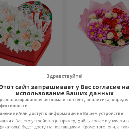
робке "Улыбнись!"
Букет "Нежная любовь"
Здравствуйте!
Этот сайт запрашивает у Вас согласие н
1 554 грн
Заказать
использование Ваших данных
рсонализированная реклама и контент, аналитика, опреде
фективности
анение и/или доступ к информации на Вашем устройстве
ация с Вашего устройства (например, файлы cookie и уникальн
фикаторы) будет доступна поставщикам. Кроме того, они, а так