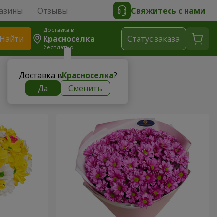
азины
Отзывы
Свяжитесь с нами
Доставка в
Найти
Красноселка
Cтатус заказа
бесплатно
Доставка в
Красноселка
?
Да
Сменить