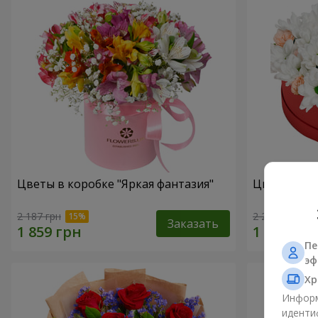
Цветы в коробке "Яркая фантазия"
Цветы в ко
2 187 грн
2 249 грн
Заказать
Пе
эф
Хр
Информ
иденти