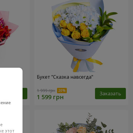
Букет "Сказка навсегда"
а
1 999 грн
Заказать
Заказать
ление
ые
же этот