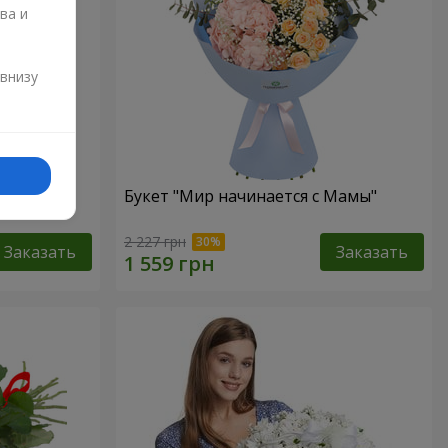
ва и
и
 внизу
Букет "Мир начинается с Мамы"
2 227 грн
Заказать
Заказать