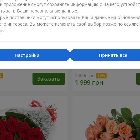
ли приложение смогут сохранять информацию с Вашего устройст
тывать Ваши персональные данные.
рые поставщики могут использовать Ваши данные на основани
ого интереса. Вы можете изменить свой выбор позже по ссылке
цы.
Настройки
Принять все
дкая мелодия"
Букет "Цветочный бал"
2 856 грн
Заказать