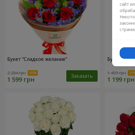
сайт и
обраба
Некото
законн
страни
Букет "Сладкое желание"
Букет "Сла
2 284 грн
1 499 грн
Заказать