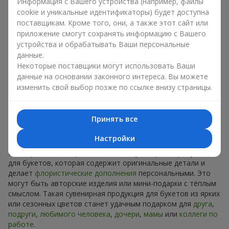
Сувениры к букетам на разные
Информация с Вашего устройства (например, файлы
cookie и уникальные идентификаторы) будет доступна
праздники
поставщикам. Кроме того, они, а также этот сайт или
приложение смогут сохранять информацию с Вашего
Праздник задаёт настроение, а сувенирная продукция для
устройства и обрабатывать Ваши персональные
букетов его подчёркивает. Именно поэтому сувениры к
данные.
цветам часто выбирают с учётом даты и события. В нашем
Некоторые поставщики могут использовать Ваши
ассортименте найдётся сувенирная продукция для букетов,
данные на основании законного интереса. Вы можете
которая подойдёт к любому празднику и может быть
изменить свой выбор позже по ссылке внизу страницы.
рассчитана на любой бюджет.
Сувенирная продукция к
Принять все
букетам на День рождения
Настройки
К
дню рождения
хорошо подходит сувенирная продукция
для букетов, которая содержит оригинальные детали и
делает
флористические дополнения
персональными. Это
могут быть авторские изделия или мини-подарки с тёплым
смыслом. Такая сувенирная продукция для букетов из ярких
или сезонных цветов станет удачным подарком для
друга
,
подруги
,
любимого человека
,
дочери
,
мамы
или
коллеги по
работе
.