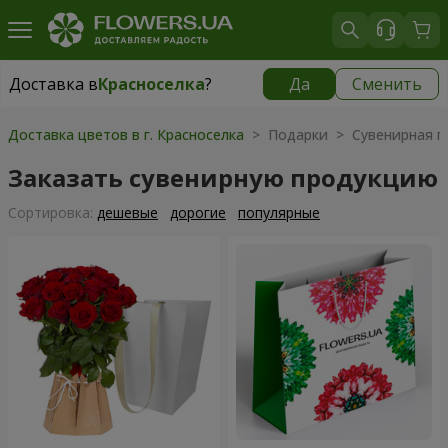
Доставка в
Красноселка
?
Да
Сменить
Доставка в
Красноселка
|
бесплатно
Доставка цветов в г. Красноселка
> Подарки > Сувенирная п
Заказать сувенирную продукцию
Cортировка:
дешевые
дорогие
популярные