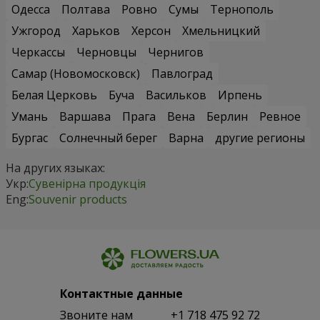
Одесса
Полтава
Ровно
Сумы
Тернополь
Ужгород
Харьков
Херсон
Хмельницкий
Черкассы
Черновцы
Чернигов
Самар (Новомосковск)
Павлоград
Белая Церковь
Буча
Васильков
Ирпень
Умань
Варшава
Прага
Вена
Берлин
Ревное
Бургас
Солнечный берег
Варна
другие регионы
На других языках:
Укр:
Сувенірна продукція
Eng:
Souvenir products
Контактные данные
Звоните нам
+1 718 475 92 72