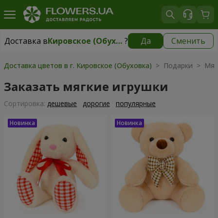
Доставка в
Кировское (Обуховка)
?
Да
Сменить
Доставка в
Кировское (Обуховка)
|
бесплатно
Доставка цветов в г. Кировское (Обуховка)
> Подарки > Мяг
Заказать мягкие игрушки
Cортировка:
дешевые
дорогие
популярные